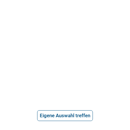
Profil
Kooperationsanwalt
Till Bötz
*
0900-8 404 040 655
*2,99€ pro Minute inklusive
Umsatzsteuer
Profil
Eigene Auswahl treffen
Kooperationsanwältin