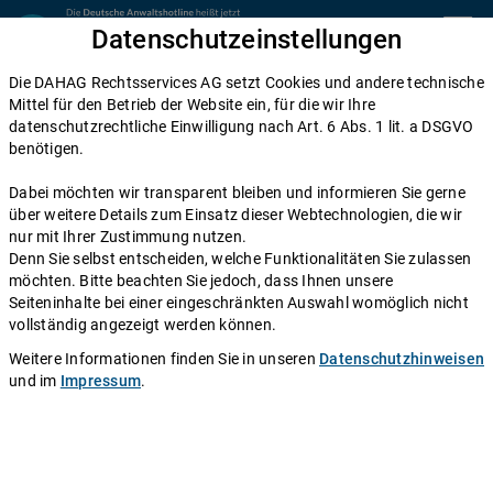
Zum Inhalt springen
Datenschutzeinstellungen
menu
Die DAHAG Rechtsservices AG setzt Cookies und andere technische
Home
Mittel für den Betrieb der Website ein, für die wir Ihre
datenschutzrechtliche Einwilligung nach Art. 6 Abs. 1 lit. a DSGVO
Diese Anwälte beraten Sie gerne
benötigen.
Die DAHAG Rechtsservices AG stellt ein technisches System zur
Dabei möchten wir transparent bleiben und informieren Sie gerne
Verfügung, das Anwälte und Ratsuchende zusammen bringt. Über
über weitere Details zum Einsatz dieser Webtechnologien, die wir
350 Partnerkanzleien aus ganz Deutschland beraten Sie über die
nur mit Ihrer Zustimmung nutzen.
Anwaltshotline – an 365 Tagen im Jahr. Während ihrer
Denn Sie selbst entscheiden, welche Funktionalitäten Sie zulassen
Telefonzeiten erreichen Sie die Partnerkanzleien der DAHAG
möchten. Bitte beachten Sie jedoch, dass Ihnen unsere
Rechtsservices AG über ihre persönliche Durchwahl.
Seiteninhalte bei einer eingeschränkten Auswahl womöglich nicht
vollständig angezeigt werden können.
Sie benötigen Beratung in einem bestimmten Rechtsgebiet? Dann
finden Sie alle Nummern hier:
Alle Rechtsgebiete
.
Weitere Informationen finden Sie in unseren
Datenschutzhinweisen
und im
Impressum
.
Kooperationsanwalt
Christoph Abel