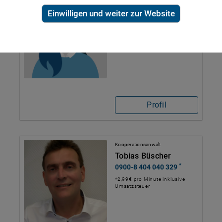
Jutta Büchs
Einwilligen und weiter zur Website
*
0900-8 404 040 224
*2,99€ pro Minute inklusive
Umsatzsteuer
Profil
Kooperationsanwalt
Tobias Büscher
*
0900-8 404 040 329
*2,99€ pro Minute inklusive
Umsatzsteuer