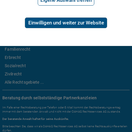
Eigene Auswahl treffen
2,99€/Min inkl. USt.
Ratgeber Recht
Einwilligen und weiter zur Website
Arbeitsrecht
Mietrecht
Familienrecht
Erbrecht
Sozialrecht
Zivilrecht
Alle Rechtsgebiete ...
Beratung durch selbstständige Partnerkanzleien
Im Falle einer Rechtsberatung per Telefon oder E-Mail kommt der Rechtsberatungsvertrag
immer mit dem beratenden Anwalt und nicht mit der DAHAG Rechtsservices AG zustande.
Der beratende Anwalt haftet für seine Auskünfte.
Bitte beachten Sie, dass wir als DAHAG Rechtsservices AG selbst keine Rechtsauskünfte erteilen
dürfen.