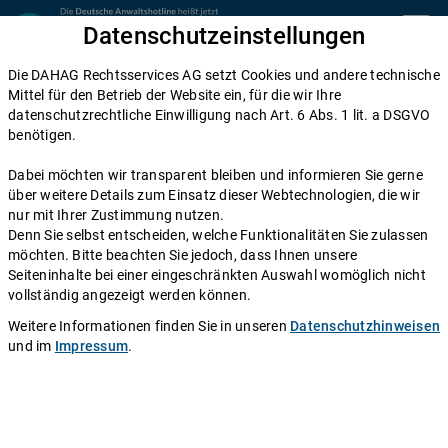
Zum Inhalt springen
Datenschutzeinstellungen
menu
Die DAHAG Rechtsservices AG setzt Cookies und andere technische
Home
Mittel für den Betrieb der Website ein, für die wir Ihre
datenschutzrechtliche Einwilligung nach Art. 6 Abs. 1 lit. a DSGVO
Diese Anwälte beraten Sie gerne
benötigen.
Die DAHAG Rechtsservices AG stellt ein technisches System zur
Dabei möchten wir transparent bleiben und informieren Sie gerne
Verfügung, das Anwälte und Ratsuchende zusammen bringt. Über
über weitere Details zum Einsatz dieser Webtechnologien, die wir
350 Partnerkanzleien aus ganz Deutschland beraten Sie über die
nur mit Ihrer Zustimmung nutzen.
Anwaltshotline – an 365 Tagen im Jahr. Während ihrer
Denn Sie selbst entscheiden, welche Funktionalitäten Sie zulassen
Telefonzeiten erreichen Sie die Partnerkanzleien der DAHAG
möchten. Bitte beachten Sie jedoch, dass Ihnen unsere
Rechtsservices AG über ihre persönliche Durchwahl.
Seiteninhalte bei einer eingeschränkten Auswahl womöglich nicht
vollständig angezeigt werden können.
Sie benötigen Beratung in einem bestimmten Rechtsgebiet? Dann
finden Sie alle Nummern hier:
Alle Rechtsgebiete
.
Weitere Informationen finden Sie in unseren
Datenschutzhinweisen
und im
Impressum
.
Rechtsanwalt
Luis Kenner