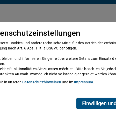
enschutzeinstellungen
Über uns
Anwälte
Telefonanwalt werden
tzt Cookies und andere technische Mittel für den Betrieb der Website e
gung nach Art. 6 Abs. 1 lit. a DSGVO benötigen.
bleiben und informieren Sie gerne über weitere Details zum Einsatz di
en.
elche Funktionalitäten Sie zulassen möchten. Bitte beachten Sie jedoc
schränkten Auswahl womöglich nicht vollständig angezeigt werden kön
beratung
Sie in unseren
Datenschutzhinweisen
und im
Impressum
.
waltshotline
Einwilligen un