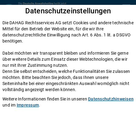
Zum Inhalt springen
Datenschutzeinstellungen
menu
Die DAHAG Rechtsservices AG setzt Cookies und andere technische
Mittel für den Betrieb der Website ein, für die wir Ihre
datenschutzrechtliche Einwilligung nach Art. 6 Abs. 1 lit. a DSGVO
benötigen.
Dabei möchten wir transparent bleiben und informieren Sie gerne
über weitere Details zum Einsatz dieser Webtechnologien, die wir
nur mit Ihrer Zustimmung nutzen.
Denn Sie selbst entscheiden, welche Funktionalitäten Sie zulassen
möchten. Bitte beachten Sie jedoch, dass Ihnen unsere
Seiteninhalte bei einer eingeschränkten Auswahl womöglich nicht
21.552 Bewertungen
vollständig angezeigt werden können.
Weitere Informationen finden Sie in unseren
Datenschutzhinweisen
und im
Impressum
.
Offene Stellen
Verstärkung (m/w/d) im IT-Support (Teilzeit
oder Vollzeit)