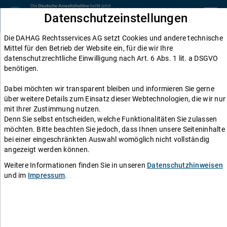
Zum Inhalt springen
Datenschutzeinstellungen
menu
Die DAHAG Rechtsservices AG setzt Cookies und andere technische
Mittel für den Betrieb der Website ein, für die wir Ihre
datenschutzrechtliche Einwilligung nach Art. 6 Abs. 1 lit. a DSGVO
benötigen.
Dabei möchten wir transparent bleiben und informieren Sie gerne
über weitere Details zum Einsatz dieser Webtechnologien, die wir nur
mit Ihrer Zustimmung nutzen.
Denn Sie selbst entscheiden, welche Funktionalitäten Sie zulassen
möchten. Bitte beachten Sie jedoch, dass Ihnen unsere Seiteninhalte
bei einer eingeschränkten Auswahl womöglich nicht vollständig
21.552 Bewertungen
angezeigt werden können.
Weitere Informationen finden Sie in unseren
Datenschutzhinweisen
Rechtsberatung Familienrecht
und im
Impressum
.
Mehr als 300 Anwälte beraten Sie in der
Anwaltshotline zum Familienrecht