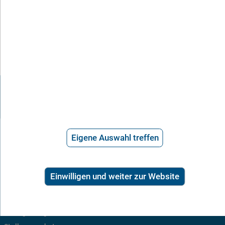
Ihr Thema war nicht dabei? Hier finden Sie alle Ratgeber in der
Übersicht:
Familienrecht von A-Z
21.715 Bewertungen
Eigene Auswahl treffen
Einwilligen und weiter zur Website
Über uns
Häufige Fragen