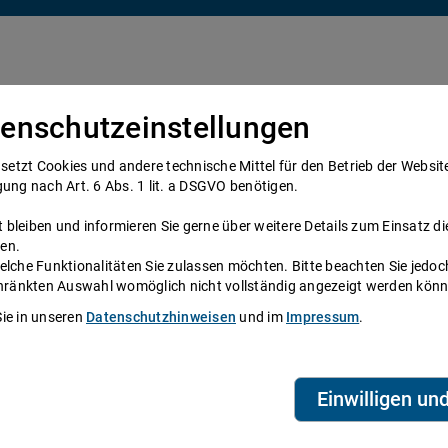
enschutzeinstellungen
Über uns
Anwälte
Telefonanwalt werden
tzt Cookies und andere technische Mittel für den Betrieb der Website e
gung nach Art. 6 Abs. 1 lit. a DSGVO benötigen.
bleiben und informieren Sie gerne über weitere Details zum Einsatz di
en.
elche Funktionalitäten Sie zulassen möchten. Bitte beachten Sie jedoc
atung
schränkten Auswahl womöglich nicht vollständig angezeigt werden kön
Sie in unseren
Datenschutzhinweisen
und im
Impressum
.
lungen. Die wichtigsten sind der
n während der Ehe, der
T
he Unterhalt nach der Scheidung. Ferner
A
Einwilligen un
andtenunterhalt.