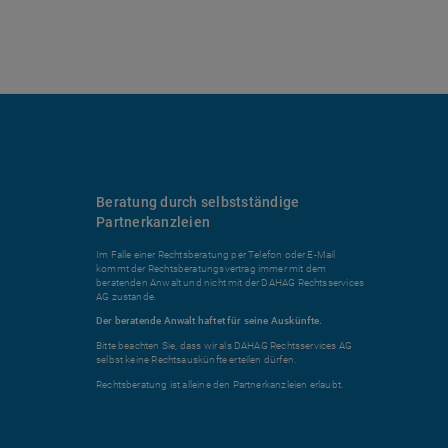
Beratung durch selbstständige
Partnerkanzleien
Im Falle einer Rechtsberatung per Telefon oder E-Mail
kommt der Rechtsberatungsvertrag immer mit dem
beratenden Anwalt und nicht mit der DAHAG Rechtsservices
AG zustande.
Der beratende Anwalt haftet für seine Auskünfte.
Bitte beachten Sie, dass wir als DAHAG Rechtsservices AG
selbst keine Rechtsauskünfte erteilen dürfen.
Rechtsberatung ist alleine den Partnerkanzleien erlaubt.