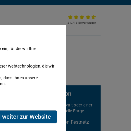
21.715 Bewertungen
Partnerkanzlei werden
in, für die wir Ihre
eser Webtechnologien, die wir
h, dass Ihnen unsere
nen.
Rechtsberatung am Telefon
elefonieren Sie sofort mit einem Anwalt oder einer
nwältin und stellen Sie Ihre individuelle Frage
d weiter zur Website
2,99€/Min aus dem deutschen Festnetz