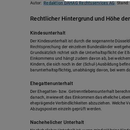
Autor:
Redaktion DAHAG Rechtsservices AG
.
Stand:
Rechtlicher Hintergrund und Höhe de
Kindesunterhalt
Der Kindesunterhalt ist durch die sogenannte Düsseld
Rechtsprechung der einzelnen Bundesländer weitgehe
Grundsätzlich richtet sich die Unterhaltspflicht der E
Einkommens und hängt zudem davon ab, bei welchem Elt
Kindern, die sich noch in der (Schul-)Ausbildung befind
barunterhaltspflichtig, unabhängig davon, bei wem da
Ehegattenunterhalt
Der Ehegatten- bzw. Getrenntlebensunterhalt berech
danach, inwieweit das Einkommen das eheliche Lebe
eheprägende Verbindlichkeiten abzuziehen. Welche Ve
Abzugsposten einzeln geprüft werden.
Nachehelicher Unterhalt