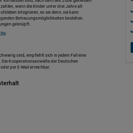
er vorhanden sind, nach dem seit 2008 geltenden
ahlen, wenn die Kinder unter drei Jahre alt
ufsleben integrieren, es sei denn, sie kann
nügenden Betreuungsmöglichkeiten bestehen.
zungen geknüpft.
lte
wierig sind, empfiehlt sich in jedem Fall eine
t. Die Kooperationsanwälte der Deutschen
oder per E-Mail erreichbar.
terhalt