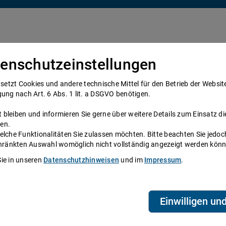
enschutzeinstellungen
Über uns
Anwälte
Telefonanwalt werden
tzt Cookies und andere technische Mittel für den Betrieb der Website e
gung nach Art. 6 Abs. 1 lit. a DSGVO benötigen.
bleiben und informieren Sie gerne über weitere Details zum Einsatz di
en.
elche Funktionalitäten Sie zulassen möchten. Bitte beachten Sie jedoc
schränkten Auswahl womöglich nicht vollständig angezeigt werden kön
recht
Sie in unseren
Datenschutzhinweisen
und im
Impressum
.
der Anwaltshotline zum Zivilrecht
Einwilligen un
serfahrung