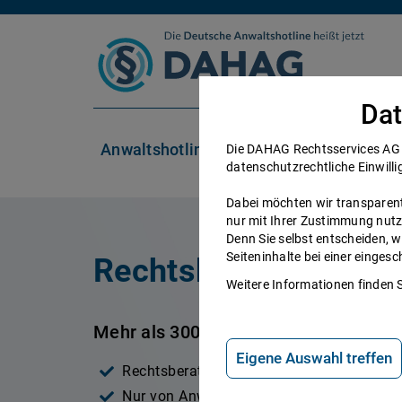
Zum Inhalt springen
Dat
Anwaltshotline
Rechtsgebiete
Die DAHAG Rechtsservices AG se
datenschutzrechtliche Einwilli
Dabei möchten wir transparent 
nur mit Ihrer Zustimmung nutz
Denn Sie selbst entscheiden, w
Seiteninhalte bei einer einge
Rechtsberatung Zivil
Weitere Informationen finden 
Mehr als 300 Anwälte beraten Sie in 
Eigene Auswahl treffen
Rechtsberatung speziell für Zivilrecht
Nur von Anwälten mit mehrjähriger Beruf