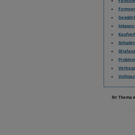
Falschb
Formvor
Gewährl
Inkasso
Kaufver
Schaden
Strafanz
Problem
Vertrag
Vollmac
Ihr Thema w