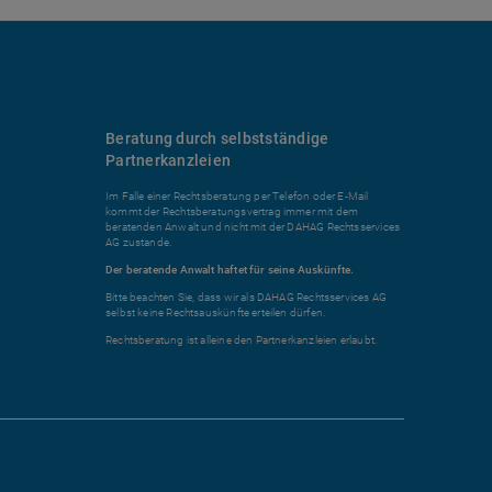
Beratung durch selbstständige
Partnerkanzleien
Im Falle einer Rechtsberatung per Telefon oder E-Mail
kommt der Rechtsberatungsvertrag immer mit dem
beratenden Anwalt und nicht mit der DAHAG Rechtsservices
AG zustande.
Der beratende Anwalt haftet für seine Auskünfte.
Bitte beachten Sie, dass wir als DAHAG Rechtsservices AG
selbst keine Rechtsauskünfte erteilen dürfen.
Rechtsberatung ist alleine den Partnerkanzleien erlaubt.