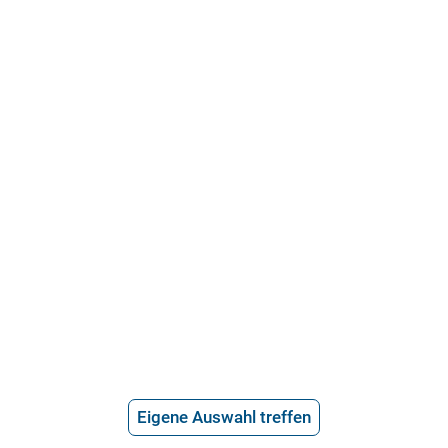
21.715 Bewertungen
Über uns
Häufige Fragen
Stellenangebote
Telefonanwalt werden
Hilfe vom Anwalt
Telefonische Rechtsberatung
Anwaltssuche
*
Preis der telefonischen Rechtsberatung
Eigene Auswahl treffen
2,99€/Min inkl. USt.