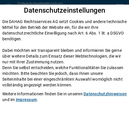
Zum Inhalt springen
Datenschutzeinstellungen
menu
Die DAHAG Rechtsservices AG setzt Cookies und andere technische
Home
Mittel für den Betrieb der Website ein, für die wir Ihre
datenschutzrechtliche Einwilligung nach Art. 6 Abs. 1 lit. a DSGVO
Diese Anwälte beraten Sie gerne
benötigen.
Die DAHAG Rechtsservices AG stellt ein technisches System zur
Dabei möchten wir transparent bleiben und informieren Sie gerne
Verfügung, das Anwälte und Ratsuchende zusammen bringt. Über
über weitere Details zum Einsatz dieser Webtechnologien, die wir
350 Partnerkanzleien aus ganz Deutschland beraten Sie über die
nur mit Ihrer Zustimmung nutzen.
Anwaltshotline – an 365 Tagen im Jahr. Während ihrer
Denn Sie selbst entscheiden, welche Funktionalitäten Sie zulassen
Telefonzeiten erreichen Sie die Partnerkanzleien der DAHAG
möchten. Bitte beachten Sie jedoch, dass Ihnen unsere
Rechtsservices AG über ihre persönliche Durchwahl.
Seiteninhalte bei einer eingeschränkten Auswahl womöglich nicht
vollständig angezeigt werden können.
Sie benötigen Beratung in einem bestimmten Rechtsgebiet? Dann
finden Sie alle Nummern hier:
Alle Rechtsgebiete
.
Weitere Informationen finden Sie in unseren
Datenschutzhinweisen
und im
Impressum
.
Rechtsanwältin
Anja Maier