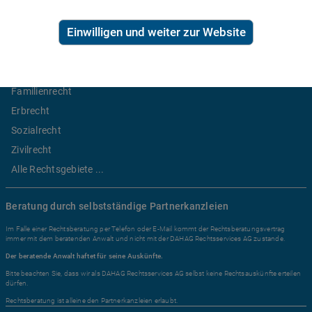
Ratgeber Recht
Einwilligen und weiter zur Website
Arbeitsrecht
Mietrecht
Familienrecht
Erbrecht
Sozialrecht
Zivilrecht
Alle Rechtsgebiete ...
Beratung durch selbstständige Partnerkanzleien
Im Falle einer Rechtsberatung per Telefon oder E-Mail kommt der Rechtsberatungsvertrag
immer mit dem beratenden Anwalt und nicht mit der DAHAG Rechtsservices AG zustande.
Der beratende Anwalt haftet für seine Auskünfte.
Bitte beachten Sie, dass wir als DAHAG Rechtsservices AG selbst keine Rechtsauskünfte erteilen
dürfen.
Rechtsberatung ist alleine den Partnerkanzleien erlaubt.