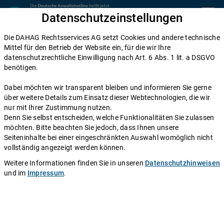
Zum Inhalt springen
Datenschutzeinstellungen
menu
Die DAHAG Rechtsservices AG setzt Cookies und andere technische
Home
Mittel für den Betrieb der Website ein, für die wir Ihre
datenschutzrechtliche Einwilligung nach Art. 6 Abs. 1 lit. a DSGVO
Diese Anwälte beraten Sie gerne
benötigen.
Die DAHAG Rechtsservices AG stellt ein technisches System zur
Dabei möchten wir transparent bleiben und informieren Sie gerne
Verfügung, das Anwälte und Ratsuchende zusammen bringt. Über
über weitere Details zum Einsatz dieser Webtechnologien, die wir
350 Partnerkanzleien aus ganz Deutschland beraten Sie über die
nur mit Ihrer Zustimmung nutzen.
Anwaltshotline – an 365 Tagen im Jahr. Während ihrer
Denn Sie selbst entscheiden, welche Funktionalitäten Sie zulassen
Telefonzeiten erreichen Sie die Partnerkanzleien der DAHAG
möchten. Bitte beachten Sie jedoch, dass Ihnen unsere
Rechtsservices AG über ihre persönliche Durchwahl.
Seiteninhalte bei einer eingeschränkten Auswahl womöglich nicht
vollständig angezeigt werden können.
Sie benötigen Beratung in einem bestimmten Rechtsgebiet? Dann
finden Sie alle Nummern hier:
Alle Rechtsgebiete
.
Weitere Informationen finden Sie in unseren
Datenschutzhinweisen
und im
Impressum
.
Rechtsanwältin
Jasmin Gniosdorz