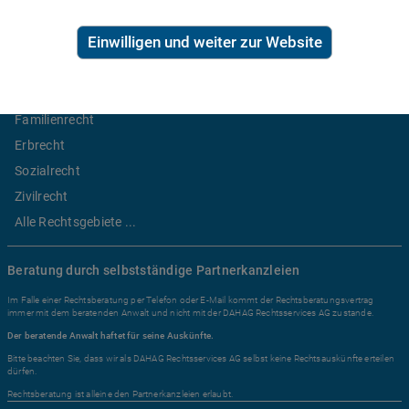
Ratgeber Recht
Einwilligen und weiter zur Website
Arbeitsrecht
Mietrecht
Familienrecht
Erbrecht
Sozialrecht
Zivilrecht
Alle Rechtsgebiete ...
Beratung durch selbstständige Partnerkanzleien
Im Falle einer Rechtsberatung per Telefon oder E-Mail kommt der Rechtsberatungsvertrag
immer mit dem beratenden Anwalt und nicht mit der DAHAG Rechtsservices AG zustande.
Der beratende Anwalt haftet für seine Auskünfte.
Bitte beachten Sie, dass wir als DAHAG Rechtsservices AG selbst keine Rechtsauskünfte erteilen
dürfen.
Rechtsberatung ist alleine den Partnerkanzleien erlaubt.