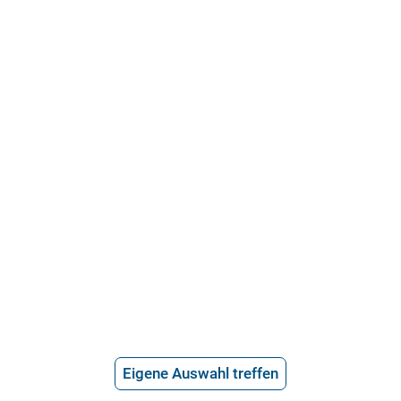
21.715 Bewertungen
Über uns
Häufige Fragen
Stellenangebote
Telefonanwalt werden
Hilfe vom Anwalt
Telefonische Rechtsberatung
Anwaltssuche
*
Preis der telefonischen Rechtsberatung
Eigene Auswahl treffen
2,99€/Min inkl. USt.