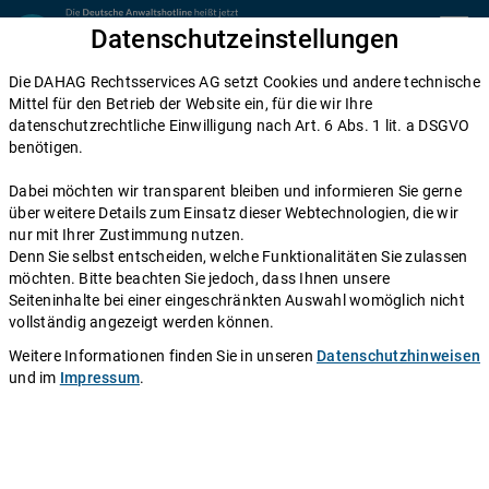
Zum Inhalt springen
Datenschutzeinstellungen
menu
Die DAHAG Rechtsservices AG setzt Cookies und andere technische
Home
Mittel für den Betrieb der Website ein, für die wir Ihre
datenschutzrechtliche Einwilligung nach Art. 6 Abs. 1 lit. a DSGVO
Diese Anwälte beraten Sie gerne
benötigen.
Die DAHAG Rechtsservices AG stellt ein technisches System zur
Dabei möchten wir transparent bleiben und informieren Sie gerne
Verfügung, das Anwälte und Ratsuchende zusammen bringt. Über
über weitere Details zum Einsatz dieser Webtechnologien, die wir
350 Partnerkanzleien aus ganz Deutschland beraten Sie über die
nur mit Ihrer Zustimmung nutzen.
Anwaltshotline – an 365 Tagen im Jahr. Während ihrer
Denn Sie selbst entscheiden, welche Funktionalitäten Sie zulassen
Telefonzeiten erreichen Sie die Partnerkanzleien der DAHAG
möchten. Bitte beachten Sie jedoch, dass Ihnen unsere
Rechtsservices AG über ihre persönliche Durchwahl.
Seiteninhalte bei einer eingeschränkten Auswahl womöglich nicht
vollständig angezeigt werden können.
Sie benötigen Beratung in einem bestimmten Rechtsgebiet? Dann
finden Sie alle Nummern hier:
Alle Rechtsgebiete
.
Weitere Informationen finden Sie in unseren
Datenschutzhinweisen
und im
Impressum
.
Rechtsanwältin
Konstanze Gerdien