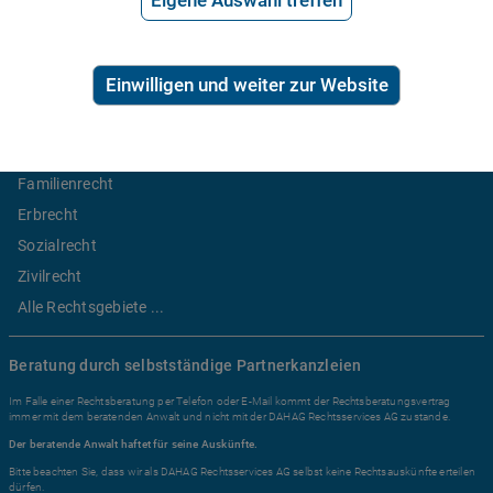
Eigene Auswahl treffen
2,99€/Min inkl. USt.
Ratgeber Recht
Einwilligen und weiter zur Website
Arbeitsrecht
Mietrecht
Familienrecht
Erbrecht
Sozialrecht
Zivilrecht
Alle Rechtsgebiete ...
Beratung durch selbstständige Partnerkanzleien
Im Falle einer Rechtsberatung per Telefon oder E-Mail kommt der Rechtsberatungsvertrag
immer mit dem beratenden Anwalt und nicht mit der DAHAG Rechtsservices AG zustande.
Der beratende Anwalt haftet für seine Auskünfte.
Bitte beachten Sie, dass wir als DAHAG Rechtsservices AG selbst keine Rechtsauskünfte erteilen
dürfen.