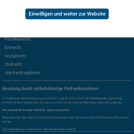
Ratgeber Recht
Einwilligen und weiter zur Website
Arbeitsrecht
Mietrecht
Familienrecht
Erbrecht
Sozialrecht
Zivilrecht
Alle Rechtsgebiete ...
Beratung durch selbstständige Partnerkanzleien
Im Falle einer Rechtsberatung per Telefon oder E-Mail kommt der Rechtsberatungsvertrag
immer mit dem beratenden Anwalt und nicht mit der DAHAG Rechtsservices AG zustande.
Der beratende Anwalt haftet für seine Auskünfte.
Bitte beachten Sie, dass wir als DAHAG Rechtsservices AG selbst keine Rechtsauskünfte erteilen
dürfen.
Rechtsberatung ist alleine den Partnerkanzleien erlaubt.