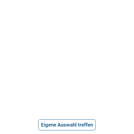
21.715 Bewertungen
Über uns
Häufige Fragen
Stellenangebote
Telefonanwalt werden
Hilfe vom Anwalt
Telefonische Rechtsberatung
Anwaltssuche
*
Preis der telefonischen Rechtsberatung
Eigene Auswahl treffen
2,99€/Min inkl. USt.