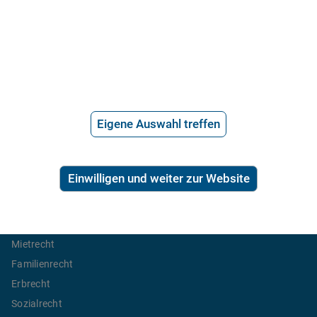
Stellenangebote
Telefonanwalt werden
Hilfe vom Anwalt
Telefonische Rechtsberatung
Anwaltssuche
Eigene Auswahl treffen
*
Preis der telefonischen Rechtsberatung
2,99€/Min inkl. USt.
Einwilligen und weiter zur Website
Ratgeber Recht
Arbeitsrecht
Mietrecht
Familienrecht
Erbrecht
Sozialrecht