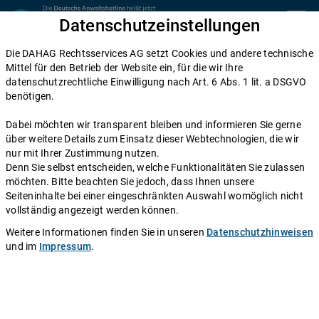
Zum Inhalt springen
Datenschutzeinstellungen
menu
Die DAHAG Rechtsservices AG setzt Cookies und andere technische
Home
Mittel für den Betrieb der Website ein, für die wir Ihre
datenschutzrechtliche Einwilligung nach Art. 6 Abs. 1 lit. a DSGVO
Diese Anwälte beraten Sie gerne
benötigen.
Die DAHAG Rechtsservices AG stellt ein technisches System zur
Dabei möchten wir transparent bleiben und informieren Sie gerne
Verfügung, das Anwälte und Ratsuchende zusammen bringt. Über
über weitere Details zum Einsatz dieser Webtechnologien, die wir
350 Partnerkanzleien aus ganz Deutschland beraten Sie über die
nur mit Ihrer Zustimmung nutzen.
Anwaltshotline – an 365 Tagen im Jahr. Während ihrer
Denn Sie selbst entscheiden, welche Funktionalitäten Sie zulassen
Telefonzeiten erreichen Sie die Partnerkanzleien der DAHAG
möchten. Bitte beachten Sie jedoch, dass Ihnen unsere
Rechtsservices AG über ihre persönliche Durchwahl.
Seiteninhalte bei einer eingeschränkten Auswahl womöglich nicht
vollständig angezeigt werden können.
Sie benötigen Beratung in einem bestimmten Rechtsgebiet? Dann
finden Sie alle Nummern hier:
Alle Rechtsgebiete
.
Weitere Informationen finden Sie in unseren
Datenschutzhinweisen
und im
Impressum
.
Rechtsanwältin
Helene-Monika Filiz