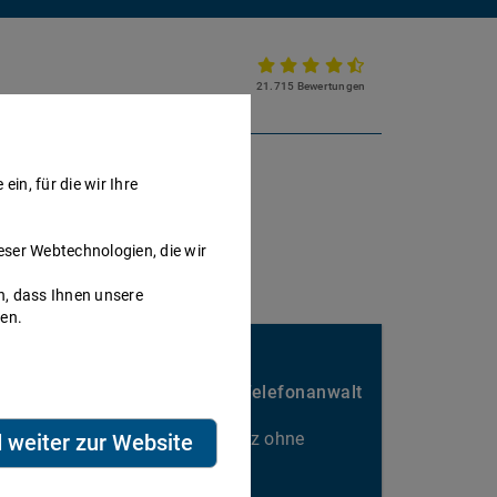
21.715 Bewertungen
Partnerkanzlei werden
in, für die wir Ihre
eser Webtechnologien, die wir
h, dass Ihnen unsere
nen.
Sie passen hier gut rein?
Nebenbei Geld verdienen als Telefonanwalt
Kalkulierbarer Honorarumsatz ohne
d weiter zur Website
Ausfallrisiko