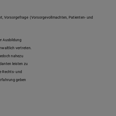
echt, Vorsorgefrage (Vorsorgevollmachten, Patienten- und
er Ausbildung
waltlich vertreten.
 jedoch nahezu
danten leisten zu
e Rechts- und
 Erfahrung geben