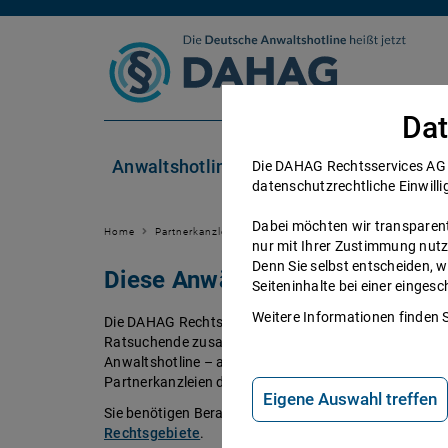
Zum Inhalt springen
Dat
Anwaltshotline
Rechtsgebiete
Die DAHAG Rechtsservices AG se
datenschutzrechtliche Einwilli
Dabei möchten wir transparent 
Home
Partnerkanzleien
nur mit Ihrer Zustimmung nutz
Denn Sie selbst entscheiden, w
Diese Anwälte beraten Sie ger
Seiteninhalte bei einer einge
Weitere Informationen finden 
Die DAHAG Rechtsservices AG stellt ein technisches 
Ratsuchende zusammen bringt. Über 350 Partnerkanzl
Anwaltshotline – an 365 Tagen im Jahr. Während ihrer 
Partnerkanzleien der DAHAG Rechtsservices AG über 
Eigene Auswahl treffen
Sie benötigen Beratung in einem bestimmten Rechtsge
Rechtsgebiete
.