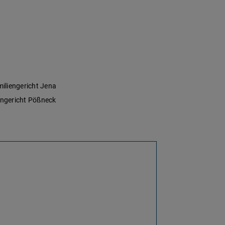
iliengericht Jena
engericht Pößneck