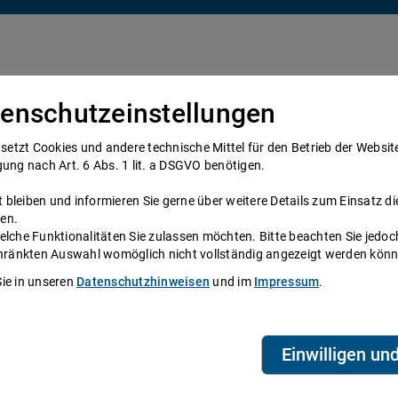
enschutzeinstellungen
Über uns
Anwälte
Telefonanwalt werden
tzt Cookies und andere technische Mittel für den Betrieb der Website e
gung nach Art. 6 Abs. 1 lit. a DSGVO benötigen.
bleiben und informieren Sie gerne über weitere Details zum Einsatz di
en.
elche Funktionalitäten Sie zulassen möchten. Bitte beachten Sie jedoc
ne
schränkten Auswahl womöglich nicht vollständig angezeigt werden kön
Sie in unseren
Datenschutzhinweisen
und im
Impressum
.
System zur Verfügung, das Anwälte und
eien aus ganz Deutschland beraten Sie über die
Telefonzeiten erreichen Sie die
ihre persönliche Durchwahl.
Einwilligen un
biet? Dann finden Sie alle Nummern hier:
Alle