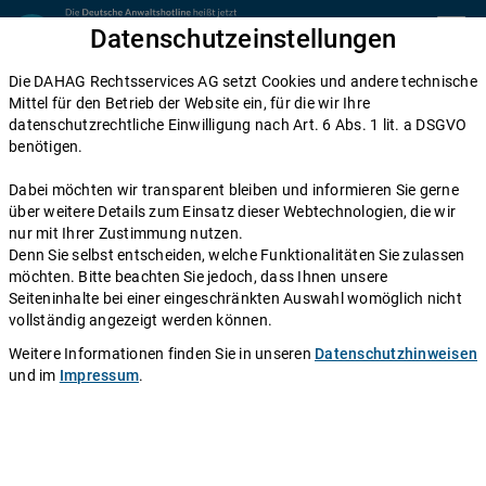
Zum Inhalt springen
Datenschutzeinstellungen
menu
Die DAHAG Rechtsservices AG setzt Cookies und andere technische
Home
Mittel für den Betrieb der Website ein, für die wir Ihre
datenschutzrechtliche Einwilligung nach Art. 6 Abs. 1 lit. a DSGVO
Diese Anwälte beraten Sie gerne
benötigen.
Die DAHAG Rechtsservices AG stellt ein technisches System zur
Dabei möchten wir transparent bleiben und informieren Sie gerne
Verfügung, das Anwälte und Ratsuchende zusammen bringt. Über
über weitere Details zum Einsatz dieser Webtechnologien, die wir
350 Partnerkanzleien aus ganz Deutschland beraten Sie über die
nur mit Ihrer Zustimmung nutzen.
Anwaltshotline – an 365 Tagen im Jahr. Während ihrer
Denn Sie selbst entscheiden, welche Funktionalitäten Sie zulassen
Telefonzeiten erreichen Sie die Partnerkanzleien der DAHAG
möchten. Bitte beachten Sie jedoch, dass Ihnen unsere
Rechtsservices AG über ihre persönliche Durchwahl.
Seiteninhalte bei einer eingeschränkten Auswahl womöglich nicht
vollständig angezeigt werden können.
Sie benötigen Beratung in einem bestimmten Rechtsgebiet? Dann
finden Sie alle Nummern hier:
Alle Rechtsgebiete
.
Weitere Informationen finden Sie in unseren
Datenschutzhinweisen
und im
Impressum
.
Rechtsanwalt
Norbert Fröhler