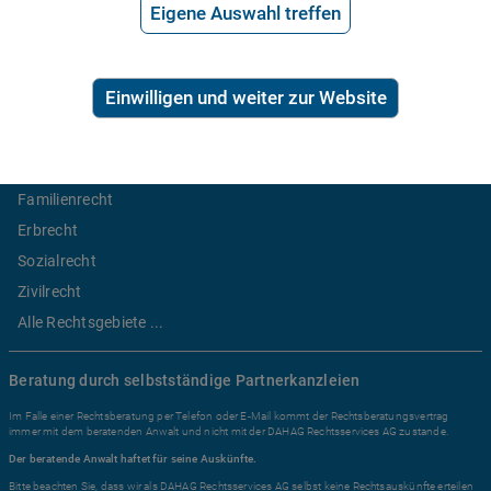
Preis der telefonischen Rechtsberatung
Eigene Auswahl treffen
2,99€/Min inkl. USt.
Einwilligen und weiter zur Website
Ratgeber Recht
Arbeitsrecht
Mietrecht
Familienrecht
Erbrecht
Sozialrecht
Zivilrecht
Alle Rechtsgebiete ...
Beratung durch selbstständige Partnerkanzleien
Im Falle einer Rechtsberatung per Telefon oder E-Mail kommt der Rechtsberatungsvertrag
immer mit dem beratenden Anwalt und nicht mit der DAHAG Rechtsservices AG zustande.
Der beratende Anwalt haftet für seine Auskünfte.
Bitte beachten Sie, dass wir als DAHAG Rechtsservices AG selbst keine Rechtsauskünfte erteilen