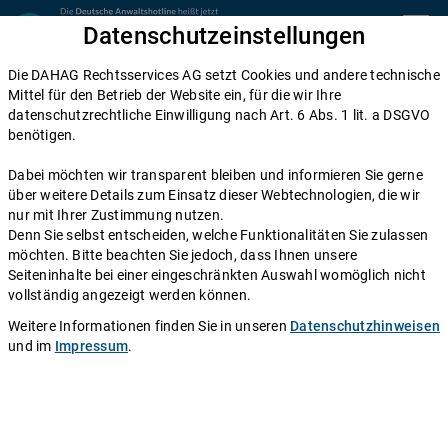
Zum Inhalt springen
Datenschutzeinstellungen
menu
Die DAHAG Rechtsservices AG setzt Cookies und andere technische
Home
Mittel für den Betrieb der Website ein, für die wir Ihre
datenschutzrechtliche Einwilligung nach Art. 6 Abs. 1 lit. a DSGVO
Diese Anwälte beraten Sie gerne
benötigen.
Die DAHAG Rechtsservices AG stellt ein technisches System zur
Dabei möchten wir transparent bleiben und informieren Sie gerne
Verfügung, das Anwälte und Ratsuchende zusammen bringt. Über
über weitere Details zum Einsatz dieser Webtechnologien, die wir
350 Partnerkanzleien aus ganz Deutschland beraten Sie über die
nur mit Ihrer Zustimmung nutzen.
Anwaltshotline – an 365 Tagen im Jahr. Während ihrer
Denn Sie selbst entscheiden, welche Funktionalitäten Sie zulassen
Telefonzeiten erreichen Sie die Partnerkanzleien der DAHAG
möchten. Bitte beachten Sie jedoch, dass Ihnen unsere
Rechtsservices AG über ihre persönliche Durchwahl.
Seiteninhalte bei einer eingeschränkten Auswahl womöglich nicht
vollständig angezeigt werden können.
Sie benötigen Beratung in einem bestimmten Rechtsgebiet? Dann
finden Sie alle Nummern hier:
Alle Rechtsgebiete
.
Weitere Informationen finden Sie in unseren
Datenschutzhinweisen
und im
Impressum
.
Rechtsanwältin
Stefanie Kraus