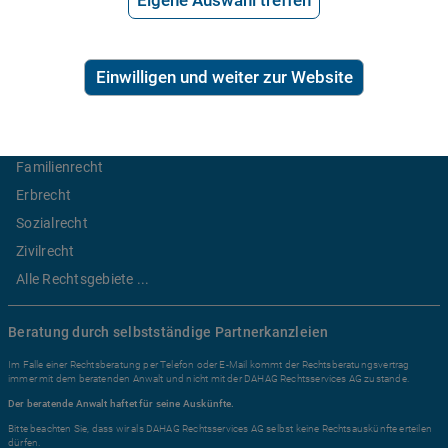
Eigene Auswahl treffen
2,99€/Min inkl. USt.
Ratgeber Recht
Einwilligen und weiter zur Website
Arbeitsrecht
Mietrecht
Familienrecht
Erbrecht
Sozialrecht
Zivilrecht
Alle Rechtsgebiete ...
Beratung durch selbstständige Partnerkanzleien
Im Falle einer Rechtsberatung per Telefon oder E-Mail kommt der Rechtsberatungsvertrag
immer mit dem beratenden Anwalt und nicht mit der DAHAG Rechtsservices AG zustande.
Der beratende Anwalt haftet für seine Auskünfte.
Bitte beachten Sie, dass wir als DAHAG Rechtsservices AG selbst keine Rechtsauskünfte erteilen
dürfen.