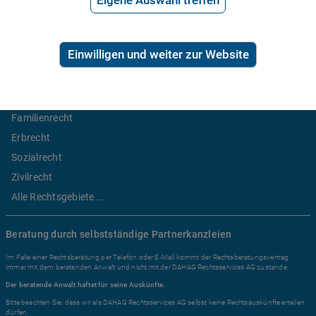
Eigene Auswahl treffen
2,99€/Min inkl. USt.
Ratgeber Recht
Einwilligen und weiter zur Website
Arbeitsrecht
Mietrecht
Familienrecht
Erbrecht
Sozialrecht
Zivilrecht
Alle Rechtsgebiete ...
Beratung durch selbstständige Partnerkanzleien
Im Falle einer Rechtsberatung per Telefon oder E-Mail kommt der Rechtsberatungsvertrag
immer mit dem beratenden Anwalt und nicht mit der DAHAG Rechtsservices AG zustande.
Der beratende Anwalt haftet für seine Auskünfte.
Bitte beachten Sie, dass wir als DAHAG Rechtsservices AG selbst keine Rechtsauskünfte erteilen
dürfen.