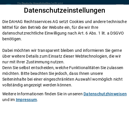
Zum Inhalt springen
Datenschutzeinstellungen
menu
Die DAHAG Rechtsservices AG setzt Cookies und andere technische
Home
Mittel für den Betrieb der Website ein, für die wir Ihre
datenschutzrechtliche Einwilligung nach Art. 6 Abs. 1 lit. a DSGVO
Diese Anwälte beraten Sie gerne
benötigen.
Die DAHAG Rechtsservices AG stellt ein technisches System zur
Dabei möchten wir transparent bleiben und informieren Sie gerne
Verfügung, das Anwälte und Ratsuchende zusammen bringt. Über
über weitere Details zum Einsatz dieser Webtechnologien, die wir
350 Partnerkanzleien aus ganz Deutschland beraten Sie über die
nur mit Ihrer Zustimmung nutzen.
Anwaltshotline – an 365 Tagen im Jahr. Während ihrer
Denn Sie selbst entscheiden, welche Funktionalitäten Sie zulassen
Telefonzeiten erreichen Sie die Partnerkanzleien der DAHAG
möchten. Bitte beachten Sie jedoch, dass Ihnen unsere
Rechtsservices AG über ihre persönliche Durchwahl.
Seiteninhalte bei einer eingeschränkten Auswahl womöglich nicht
vollständig angezeigt werden können.
Sie benötigen Beratung in einem bestimmten Rechtsgebiet? Dann
finden Sie alle Nummern hier:
Alle Rechtsgebiete
.
Weitere Informationen finden Sie in unseren
Datenschutzhinweisen
und im
Impressum
.
Rechtsanwalt
Manfred Höpfl