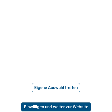
21.715 Bewertungen
Über uns
Häufige Fragen
Stellenangebote
Telefonanwalt werden
Eigene Auswahl treffen
Hilfe vom Anwalt
Telefonische Rechtsberatung
Einwilligen und weiter zur Website
Anwaltssuche