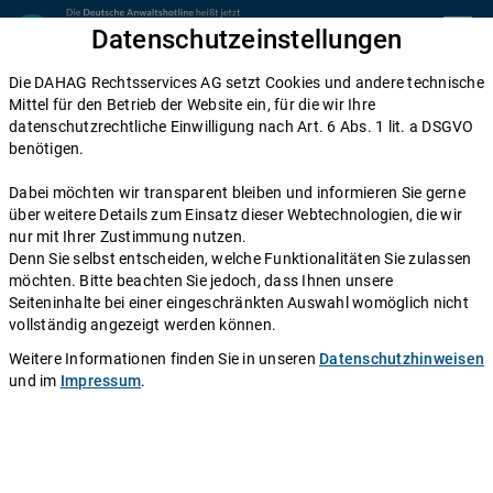
Zum Inhalt springen
Datenschutzeinstellungen
menu
Die DAHAG Rechtsservices AG setzt Cookies und andere technische
Home
Mittel für den Betrieb der Website ein, für die wir Ihre
datenschutzrechtliche Einwilligung nach Art. 6 Abs. 1 lit. a DSGVO
Diese Anwälte beraten Sie gerne
benötigen.
Die DAHAG Rechtsservices AG stellt ein technisches System zur
Dabei möchten wir transparent bleiben und informieren Sie gerne
Verfügung, das Anwälte und Ratsuchende zusammen bringt. Über
über weitere Details zum Einsatz dieser Webtechnologien, die wir
350 Partnerkanzleien aus ganz Deutschland beraten Sie über die
nur mit Ihrer Zustimmung nutzen.
Anwaltshotline – an 365 Tagen im Jahr. Während ihrer
Denn Sie selbst entscheiden, welche Funktionalitäten Sie zulassen
Telefonzeiten erreichen Sie die Partnerkanzleien der DAHAG
möchten. Bitte beachten Sie jedoch, dass Ihnen unsere
Rechtsservices AG über ihre persönliche Durchwahl.
Seiteninhalte bei einer eingeschränkten Auswahl womöglich nicht
vollständig angezeigt werden können.
Sie benötigen Beratung in einem bestimmten Rechtsgebiet? Dann
finden Sie alle Nummern hier:
Alle Rechtsgebiete
.
Weitere Informationen finden Sie in unseren
Datenschutzhinweisen
und im
Impressum
.
Rechtsanwältin
Gisela Thoms