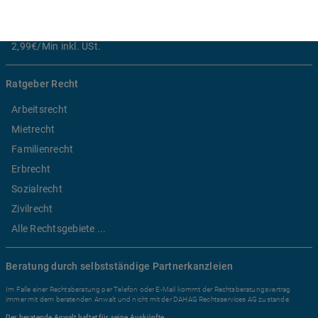
*
Preis der telefonischen Rechtsberatung
2,99€/Min inkl. USt.
Ratgeber Recht
Arbeitsrecht
Mietrecht
Familienrecht
Erbrecht
Sozialrecht
Zivilrecht
Alle Rechtsgebiete ...
Beratung durch selbstständige Partnerkanzleien
Im Falle einer Rechtsberatung per Telefon oder E-Mail kommt der Rechtsberatungsvertrag
immer mit dem beratenden Anwalt und nicht mit der DAHAG Rechtsservices AG zustande.
Der beratende Anwalt haftet für seine Auskünfte.