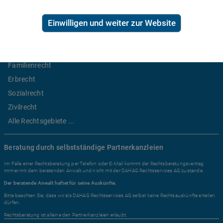
Ratgeber Recht
Einwilligen und weiter zur Website
Arbeitsrecht
Mietrecht
Familienrecht
Erbrecht
Sozialrecht
Zivilrecht
Alle Rechtsgebiete ...
Beratung durch selbstständige Partnerkanzleien
Im Falle einer Rechtsberatung per Telefon oder E-Mail kommt der Rechtsberatungsvertrag
immer mit dem beratenden Anwalt und nicht mit der DAHAG Rechtsservices AG zustande.
Der beratende Anwalt haftet für seine Auskünfte.
Bitte beachten Sie, dass wir als DAHAG Rechtsservices AG selbst keine Rechtsauskünfte erteilen
dürfen.
Rechtsberatung ist alleine den Partnerkanzleien erlaubt.