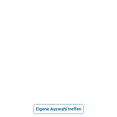
21.715 Bewertungen
Über uns
Häufige Fragen
Stellenangebote
Telefonanwalt werden
Hilfe vom Anwalt
Telefonische Rechtsberatung
Anwaltssuche
*
Preis der telefonischen Rechtsberatung
Eigene Auswahl treffen
2,99€/Min inkl. USt.