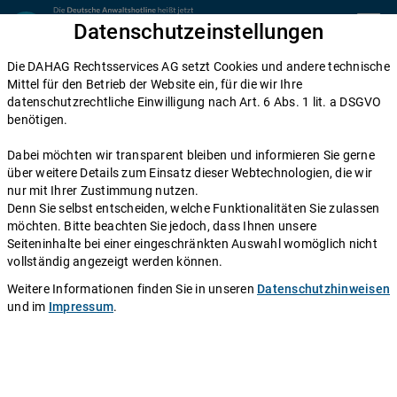
Zum Inhalt springen
Datenschutzeinstellungen
menu
Die DAHAG Rechtsservices AG setzt Cookies und andere technische
Home
Mittel für den Betrieb der Website ein, für die wir Ihre
datenschutzrechtliche Einwilligung nach Art. 6 Abs. 1 lit. a DSGVO
Diese Anwälte beraten Sie gerne
benötigen.
Die DAHAG Rechtsservices AG stellt ein technisches System zur
Dabei möchten wir transparent bleiben und informieren Sie gerne
Verfügung, das Anwälte und Ratsuchende zusammen bringt. Über
über weitere Details zum Einsatz dieser Webtechnologien, die wir
350 Partnerkanzleien aus ganz Deutschland beraten Sie über die
nur mit Ihrer Zustimmung nutzen.
Anwaltshotline – an 365 Tagen im Jahr. Während ihrer
Denn Sie selbst entscheiden, welche Funktionalitäten Sie zulassen
Telefonzeiten erreichen Sie die Partnerkanzleien der DAHAG
möchten. Bitte beachten Sie jedoch, dass Ihnen unsere
Rechtsservices AG über ihre persönliche Durchwahl.
Seiteninhalte bei einer eingeschränkten Auswahl womöglich nicht
vollständig angezeigt werden können.
Sie benötigen Beratung in einem bestimmten Rechtsgebiet? Dann
finden Sie alle Nummern hier:
Alle Rechtsgebiete
.
Weitere Informationen finden Sie in unseren
Datenschutzhinweisen
und im
Impressum
.
Rechtsanwältin
Katja Sorge