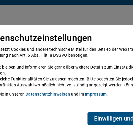
enschutzeinstellungen
Über uns
Anwälte
Telefonanwalt werden
tzt Cookies und andere technische Mittel für den Betrieb der Website e
gung nach Art. 6 Abs. 1 lit. a DSGVO benötigen.
bleiben und informieren Sie gerne über weitere Details zum Einsatz di
en.
elche Funktionalitäten Sie zulassen möchten. Bitte beachten Sie jedoc
ne
schränkten Auswahl womöglich nicht vollständig angezeigt werden kön
Sie in unseren
Datenschutzhinweisen
und im
Impressum
.
System zur Verfügung, das Anwälte und
eien aus ganz Deutschland beraten Sie über die
Telefonzeiten erreichen Sie die
ihre persönliche Durchwahl.
Einwilligen un
biet? Dann finden Sie alle Nummern hier:
Alle