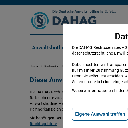
Zum Inhalt springen
Dat
Anwaltshotline
Rechtsgebiete
Die DAHAG Rechtsservices AG se
datenschutzrechtliche Einwilli
Dabei möchten wir transparent 
Home
Partnerkanzleien
nur mit Ihrer Zustimmung nutz
Denn Sie selbst entscheiden, w
Diese Anwälte beraten Sie ger
Seiteninhalte bei einer einge
Weitere Informationen finden 
Die DAHAG Rechtsservices AG stellt ein technisches 
Ratsuchende zusammen bringt. Über 350 Partnerkanzl
Anwaltshotline – an 365 Tagen im Jahr. Während ihrer 
Partnerkanzleien der DAHAG Rechtsservices AG über 
Eigene Auswahl treffen
Sie benötigen Beratung in einem bestimmten Rechtsge
Rechtsgebiete
.