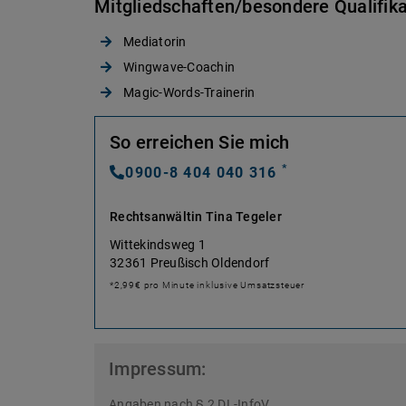
Mitgliedschaften/besondere Qualifika
Mediatorin
Wingwave-Coachin
Magic-Words-Trainerin
So erreichen Sie mich
*
0900-8 404 040 316
Rechtsanwältin Tina Tegeler
Wittekindsweg 1
32361 Preußisch Oldendorf
*2,99€ pro Minute inklusive Umsatzsteuer
Impressum:
Angaben nach § 2 DL-InfoV