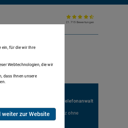
21.715 Bewertungen
Partnerkanzlei werden
in, für die wir Ihre
eser Webtechnologien, die wir
h, dass Ihnen unsere
nen.
Sie passen hier gut rein?
Nebenbei Geld verdienen als Telefonanwalt
Kalkulierbarer Honorarumsatz ohne
d weiter zur Website
Ausfallrisiko