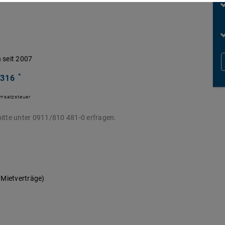
 seit 2007
*
 316
Umsatzsteuer
itte unter 0911/810 481-0 erfragen.
 Mietverträge)