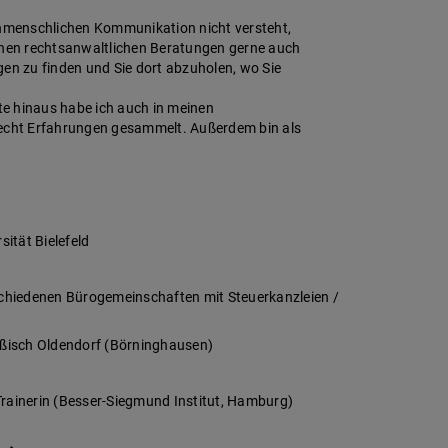
enmenschlichen Kommunikation nicht versteht,
einen rechtsanwaltlichen Beratungen gerne auch
n zu finden und Sie dort abzuholen, wo Sie
e hinaus habe ich auch in meinen
recht Erfahrungen gesammelt. Außerdem bin als
ität Bielefeld
schiedenen Bürogemeinschaften mit Steuerkanzleien /
eußisch Oldendorf (Börninghausen)
ainerin (Besser-Siegmund Institut, Hamburg)