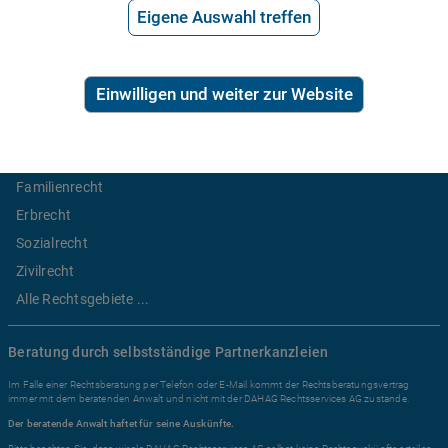
*
Preis der telefonischen Rechtsberatung
Eigene Auswahl treffen
2,99€/Min inkl. USt.
Einwilligen und weiter zur Website
Ratgeber Recht
Arbeitsrecht
Mietrecht
Familienrecht
Erbrecht
Sozialrecht
Zivilrecht
Alle Rechtsgebiete ...
Beratung durch selbstständige Partnerkanzleien
Im Falle einer Rechtsberatung per Telefon oder E-Mail kommt der Rechtsberatungsvertrag
immer mit dem beratenden Anwalt und nicht mit der DAHAG Rechtsservices AG zustande.
Der beratende Anwalt haftet für seine Auskünfte.