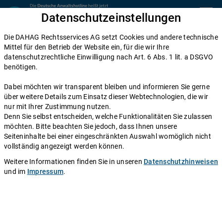
Zum Inhalt springen
Datenschutzeinstellungen
menu
Die DAHAG Rechtsservices AG setzt Cookies und andere technische
Home
Mittel für den Betrieb der Website ein, für die wir Ihre
datenschutzrechtliche Einwilligung nach Art. 6 Abs. 1 lit. a DSGVO
Diese Anwälte beraten Sie gerne
benötigen.
Die DAHAG Rechtsservices AG stellt ein technisches System zur
Dabei möchten wir transparent bleiben und informieren Sie gerne
Verfügung, das Anwälte und Ratsuchende zusammen bringt. Über
über weitere Details zum Einsatz dieser Webtechnologien, die wir
350 Partnerkanzleien aus ganz Deutschland beraten Sie über die
nur mit Ihrer Zustimmung nutzen.
Anwaltshotline – an 365 Tagen im Jahr. Während ihrer
Denn Sie selbst entscheiden, welche Funktionalitäten Sie zulassen
Telefonzeiten erreichen Sie die Partnerkanzleien der DAHAG
möchten. Bitte beachten Sie jedoch, dass Ihnen unsere
Rechtsservices AG über ihre persönliche Durchwahl.
Seiteninhalte bei einer eingeschränkten Auswahl womöglich nicht
vollständig angezeigt werden können.
Sie benötigen Beratung in einem bestimmten Rechtsgebiet? Dann
finden Sie alle Nummern hier:
Alle Rechtsgebiete
.
Weitere Informationen finden Sie in unseren
Datenschutzhinweisen
und im
Impressum
.
Rechtsanwältin
Clara Notter