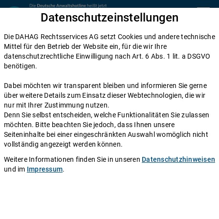
Zum Inhalt springen
Datenschutzeinstellungen
menu
Die DAHAG Rechtsservices AG setzt Cookies und andere technische
Home
Mittel für den Betrieb der Website ein, für die wir Ihre
datenschutzrechtliche Einwilligung nach Art. 6 Abs. 1 lit. a DSGVO
Diese Anwälte beraten Sie gerne
benötigen.
Die DAHAG Rechtsservices AG stellt ein technisches System zur
Dabei möchten wir transparent bleiben und informieren Sie gerne
Verfügung, das Anwälte und Ratsuchende zusammen bringt. Über
über weitere Details zum Einsatz dieser Webtechnologien, die wir
350 Partnerkanzleien aus ganz Deutschland beraten Sie über die
nur mit Ihrer Zustimmung nutzen.
Anwaltshotline – an 365 Tagen im Jahr. Während ihrer
Denn Sie selbst entscheiden, welche Funktionalitäten Sie zulassen
Telefonzeiten erreichen Sie die Partnerkanzleien der DAHAG
möchten. Bitte beachten Sie jedoch, dass Ihnen unsere
Rechtsservices AG über ihre persönliche Durchwahl.
Seiteninhalte bei einer eingeschränkten Auswahl womöglich nicht
vollständig angezeigt werden können.
Sie benötigen Beratung in einem bestimmten Rechtsgebiet? Dann
finden Sie alle Nummern hier:
Alle Rechtsgebiete
.
Weitere Informationen finden Sie in unseren
Datenschutzhinweisen
und im
Impressum
.
Rechtsanwalt
Horst Schikorski