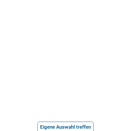
21.715 Bewertungen
Über uns
Häufige Fragen
Stellenangebote
Telefonanwalt werden
Hilfe vom Anwalt
Telefonische Rechtsberatung
Anwaltssuche
*
Preis der telefonischen Rechtsberatung
Eigene Auswahl treffen