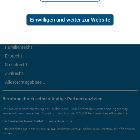
2,99€/Min inkl. USt.
Ratgeber Recht
Einwilligen und weiter zur Website
Arbeitsrecht
Mietrecht
Familienrecht
Erbrecht
Sozialrecht
Zivilrecht
Alle Rechtsgebiete ...
Beratung durch selbstständige Partnerkanzleien
Im Falle einer Rechtsberatung per Telefon oder E-Mail kommt der Rechtsberatungsvertrag
immer mit dem beratenden Anwalt und nicht mit der DAHAG Rechtsservices AG zustande.
Der beratende Anwalt haftet für seine Auskünfte.
Bitte beachten Sie, dass wir als DAHAG Rechtsservices AG selbst keine Rechtsauskünfte erteilen
dürfen.