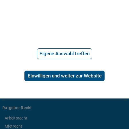
Über uns
Häufige Fragen
Stellenangebote
Telefonanwalt werden
Eigene Auswahl treffen
Hilfe vom Anwalt
Telefonische Rechtsberatung
Anwaltssuche
Einwilligen und weiter zur Website
*
Preis der telefonischen Rechtsberatung
2,99€/Min inkl. USt.
Ratgeber Recht
Arbeitsrecht
Mietrecht