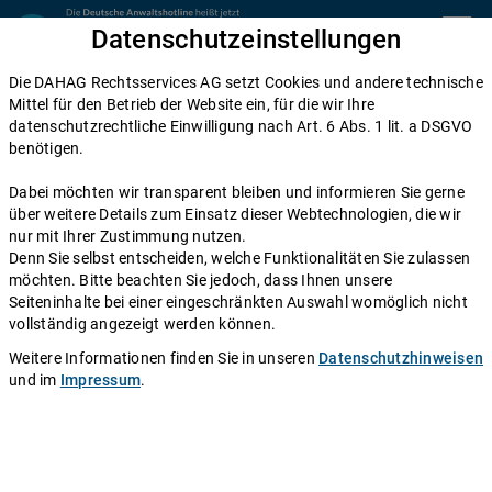
Zum Inhalt springen
Datenschutzeinstellungen
menu
Die DAHAG Rechtsservices AG setzt Cookies und andere technische
Home
Mittel für den Betrieb der Website ein, für die wir Ihre
datenschutzrechtliche Einwilligung nach Art. 6 Abs. 1 lit. a DSGVO
Diese Anwälte beraten Sie gerne
benötigen.
Die DAHAG Rechtsservices AG stellt ein technisches System zur
Dabei möchten wir transparent bleiben und informieren Sie gerne
Verfügung, das Anwälte und Ratsuchende zusammen bringt. Über
über weitere Details zum Einsatz dieser Webtechnologien, die wir
350 Partnerkanzleien aus ganz Deutschland beraten Sie über die
nur mit Ihrer Zustimmung nutzen.
Anwaltshotline – an 365 Tagen im Jahr. Während ihrer
Denn Sie selbst entscheiden, welche Funktionalitäten Sie zulassen
Telefonzeiten erreichen Sie die Partnerkanzleien der DAHAG
möchten. Bitte beachten Sie jedoch, dass Ihnen unsere
Rechtsservices AG über ihre persönliche Durchwahl.
Seiteninhalte bei einer eingeschränkten Auswahl womöglich nicht
vollständig angezeigt werden können.
Sie benötigen Beratung in einem bestimmten Rechtsgebiet? Dann
finden Sie alle Nummern hier:
Alle Rechtsgebiete
.
Weitere Informationen finden Sie in unseren
Datenschutzhinweisen
und im
Impressum
.
Rechtsanwalt
Karsten Pagels