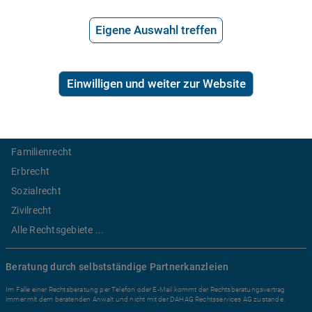
Anwaltssuche
*
Preis der telefonischen Rechtsberatung
Eigene Auswahl treffen
2,99€/Min inkl. USt.
Einwilligen und weiter zur Website
Ratgeber Recht
Arbeitsrecht
Mietrecht
Familienrecht
Erbrecht
Sozialrecht
Zivilrecht
Alle Rechtsgebiete ...
Beratung durch selbstständige Partnerkanzleien
Im Falle einer Rechtsberatung per Telefon oder E-Mail kommt der Rechtsberatungsvertrag
immer mit dem beratenden Anwalt und nicht mit der DAHAG Rechtsservices AG zustande.