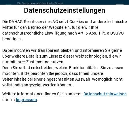
Zum Inhalt springen
Datenschutzeinstellungen
menu
Die DAHAG Rechtsservices AG setzt Cookies und andere technische
Home
Mittel für den Betrieb der Website ein, für die wir Ihre
datenschutzrechtliche Einwilligung nach Art. 6 Abs. 1 lit. a DSGVO
Diese Anwälte beraten Sie gerne
benötigen.
Die DAHAG Rechtsservices AG stellt ein technisches System zur
Dabei möchten wir transparent bleiben und informieren Sie gerne
Verfügung, das Anwälte und Ratsuchende zusammen bringt. Über
über weitere Details zum Einsatz dieser Webtechnologien, die wir
350 Partnerkanzleien aus ganz Deutschland beraten Sie über die
nur mit Ihrer Zustimmung nutzen.
Anwaltshotline – an 365 Tagen im Jahr. Während ihrer
Denn Sie selbst entscheiden, welche Funktionalitäten Sie zulassen
Telefonzeiten erreichen Sie die Partnerkanzleien der DAHAG
möchten. Bitte beachten Sie jedoch, dass Ihnen unsere
Rechtsservices AG über ihre persönliche Durchwahl.
Seiteninhalte bei einer eingeschränkten Auswahl womöglich nicht
vollständig angezeigt werden können.
Sie benötigen Beratung in einem bestimmten Rechtsgebiet? Dann
finden Sie alle Nummern hier:
Alle Rechtsgebiete
.
Weitere Informationen finden Sie in unseren
Datenschutzhinweisen
und im
Impressum
.
Rechtsanwalt
Mike Sebastian Tassilo Zahn