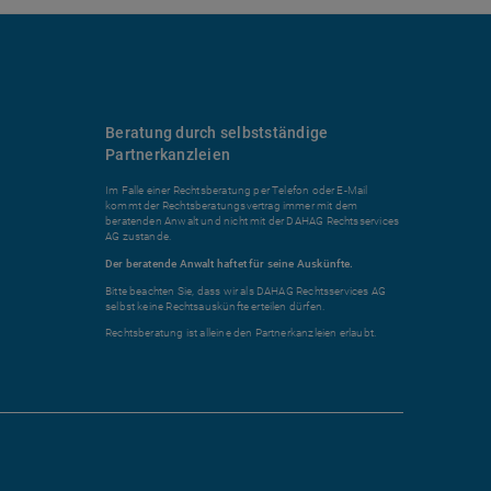
Beratung durch selbstständige
Partnerkanzleien
Im Falle einer Rechtsberatung per Telefon oder E-Mail
kommt der Rechtsberatungsvertrag immer mit dem
beratenden Anwalt und nicht mit der DAHAG Rechtsservices
AG zustande.
Der beratende Anwalt haftet für seine Auskünfte.
Bitte beachten Sie, dass wir als DAHAG Rechtsservices AG
selbst keine Rechtsauskünfte erteilen dürfen.
Rechtsberatung ist alleine den Partnerkanzleien erlaubt.