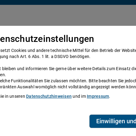
enschutzeinstellungen
Über uns
Anwälte
Telefonanwalt werden
tzt Cookies und andere technische Mittel für den Betrieb der Website e
gung nach Art. 6 Abs. 1 lit. a DSGVO benötigen.
bleiben und informieren Sie gerne über weitere Details zum Einsatz di
en.
elche Funktionalitäten Sie zulassen möchten. Bitte beachten Sie jedoc
ne
schränkten Auswahl womöglich nicht vollständig angezeigt werden kön
Sie in unseren
Datenschutzhinweisen
und im
Impressum
.
System zur Verfügung, das Anwälte und
eien aus ganz Deutschland beraten Sie über die
Telefonzeiten erreichen Sie die
ihre persönliche Durchwahl.
Einwilligen un
biet? Dann finden Sie alle Nummern hier:
Alle