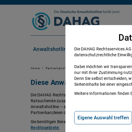
Zum Inhalt springen
Dat
Anwaltshotline
Rechtsgebiete
Die DAHAG Rechtsservices AG se
datenschutzrechtliche Einwilli
Dabei möchten wir transparent 
Home
Partnerkanzleien
nur mit Ihrer Zustimmung nutz
Denn Sie selbst entscheiden, w
Diese Anwälte beraten Sie ger
Seiteninhalte bei einer einge
Weitere Informationen finden 
Die DAHAG Rechtsservices AG stellt ein technisches 
Ratsuchende zusammen bringt. Über 350 Partnerkanzl
Anwaltshotline – an 365 Tagen im Jahr. Während ihrer 
Partnerkanzleien der DAHAG Rechtsservices AG über 
Eigene Auswahl treffen
Sie benötigen Beratung in einem bestimmten Rechtsge
Rechtsgebiete
.