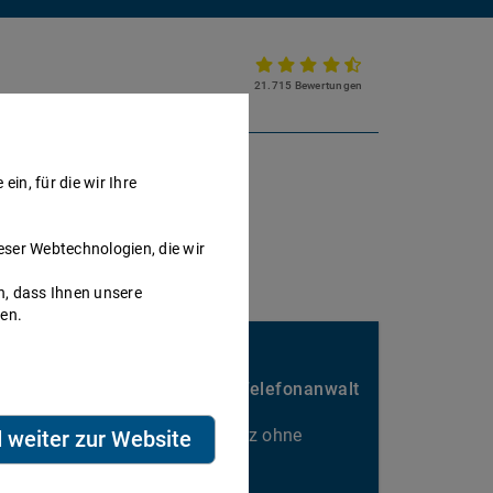
21.715 Bewertungen
Partnerkanzlei werden
in, für die wir Ihre
eser Webtechnologien, die wir
h, dass Ihnen unsere
nen.
Sie passen hier gut rein?
Nebenbei Geld verdienen als Telefonanwalt
Kalkulierbarer Honorarumsatz ohne
d weiter zur Website
Ausfallrisiko