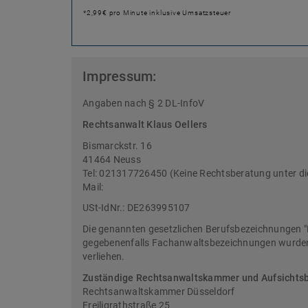
*2,99€ pro Minute inklusive Umsatzsteuer
Impressum:
Angaben nach § 2 DL-InfoV
Rechtsanwalt Klaus Oellers
Bismarckstr. 16
41464 Neuss
Tel: 021317726450 (Keine Rechtsberatung unter d
Mail:
USt-IdNr.: DE263995107
Die genannten gesetzlichen Berufsbezeichnungen "
gegebenenfalls Fachanwaltsbezeichnungen wurden 
verliehen.
Zuständige Rechtsanwaltskammer und Aufsichts
Rechtsanwaltskammer Düsseldorf
Freiligrathstraße 25