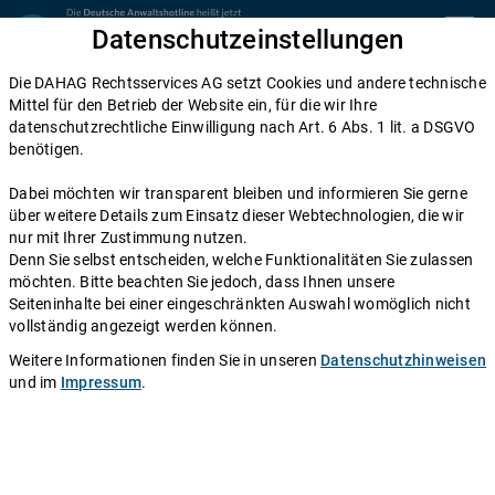
Zum Inhalt springen
Datenschutzeinstellungen
menu
Die DAHAG Rechtsservices AG setzt Cookies und andere technische
Home
Mittel für den Betrieb der Website ein, für die wir Ihre
datenschutzrechtliche Einwilligung nach Art. 6 Abs. 1 lit. a DSGVO
Diese Anwälte beraten Sie gerne
benötigen.
Die DAHAG Rechtsservices AG stellt ein technisches System zur
Dabei möchten wir transparent bleiben und informieren Sie gerne
Verfügung, das Anwälte und Ratsuchende zusammen bringt. Über
über weitere Details zum Einsatz dieser Webtechnologien, die wir
350 Partnerkanzleien aus ganz Deutschland beraten Sie über die
nur mit Ihrer Zustimmung nutzen.
Anwaltshotline – an 365 Tagen im Jahr. Während ihrer
Denn Sie selbst entscheiden, welche Funktionalitäten Sie zulassen
Telefonzeiten erreichen Sie die Partnerkanzleien der DAHAG
möchten. Bitte beachten Sie jedoch, dass Ihnen unsere
Rechtsservices AG über ihre persönliche Durchwahl.
Seiteninhalte bei einer eingeschränkten Auswahl womöglich nicht
vollständig angezeigt werden können.
Sie benötigen Beratung in einem bestimmten Rechtsgebiet? Dann
finden Sie alle Nummern hier:
Alle Rechtsgebiete
.
Weitere Informationen finden Sie in unseren
Datenschutzhinweisen
und im
Impressum
.
Rechtsanwältin
Simone Helm