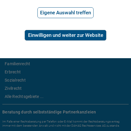
Anwaltssuche
*
Preis der telefonischen Rechtsberatung
Eigene Auswahl treffen
2,99€/Min inkl. USt.
Einwilligen und weiter zur Website
Ratgeber Recht
Arbeitsrecht
Mietrecht
Familienrecht
Erbrecht
Sozialrecht
Zivilrecht
Alle Rechtsgebiete ...
Beratung durch selbstständige Partnerkanzleien
Im Falle einer Rechtsberatung per Telefon oder E-Mail kommt der Rechtsberatungsvertrag
immer mit dem beratenden Anwalt und nicht mit der DAHAG Rechtsservices AG zustande.