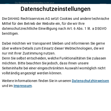
Zum Inhalt springen
Datenschutzeinstellungen
menu
Die DAHAG Rechtsservices AG setzt Cookies und andere technische
Home
Mittel für den Betrieb der Website ein, für die wir Ihre
datenschutzrechtliche Einwilligung nach Art. 6 Abs. 1 lit. a DSGVO
Diese Anwälte beraten Sie gerne
benötigen.
Die DAHAG Rechtsservices AG stellt ein technisches System zur
Dabei möchten wir transparent bleiben und informieren Sie gerne
Verfügung, das Anwälte und Ratsuchende zusammen bringt. Über
über weitere Details zum Einsatz dieser Webtechnologien, die wir
350 Partnerkanzleien aus ganz Deutschland beraten Sie über die
nur mit Ihrer Zustimmung nutzen.
Anwaltshotline – an 365 Tagen im Jahr. Während ihrer
Denn Sie selbst entscheiden, welche Funktionalitäten Sie zulassen
Telefonzeiten erreichen Sie die Partnerkanzleien der DAHAG
möchten. Bitte beachten Sie jedoch, dass Ihnen unsere
Rechtsservices AG über ihre persönliche Durchwahl.
Seiteninhalte bei einer eingeschränkten Auswahl womöglich nicht
vollständig angezeigt werden können.
Sie benötigen Beratung in einem bestimmten Rechtsgebiet? Dann
finden Sie alle Nummern hier:
Alle Rechtsgebiete
.
Weitere Informationen finden Sie in unseren
Datenschutzhinweisen
und im
Impressum
.
Rechtsanwalt
Hussein Madani