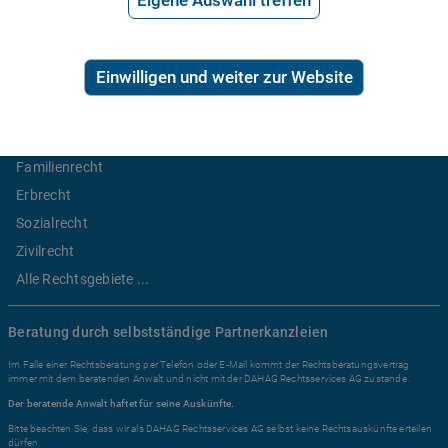
Eigene Auswahl treffen
2,99€/Min inkl. USt.
Ratgeber Recht
Einwilligen und weiter zur Website
Arbeitsrecht
Mietrecht
Familienrecht
Erbrecht
Sozialrecht
Zivilrecht
Alle Rechtsgebiete ...
Beratung durch selbstständige Partnerkanzleien
Im Falle einer Rechtsberatung per Telefon oder E-Mail kommt der Rechtsberatungsvertrag
immer mit dem beratenden Anwalt und nicht mit der DAHAG Rechtsservices AG zustande.
Der beratende Anwalt haftet für seine Auskünfte.
Bitte beachten Sie, dass wir als DAHAG Rechtsservices AG selbst keine Rechtsauskünfte erteilen
dürfen.