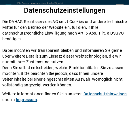
Zum Inhalt springen
Datenschutzeinstellungen
menu
Die DAHAG Rechtsservices AG setzt Cookies und andere technische
Home
Mittel für den Betrieb der Website ein, für die wir Ihre
datenschutzrechtliche Einwilligung nach Art. 6 Abs. 1 lit. a DSGVO
Diese Anwälte beraten Sie gerne
benötigen.
Die DAHAG Rechtsservices AG stellt ein technisches System zur
Dabei möchten wir transparent bleiben und informieren Sie gerne
Verfügung, das Anwälte und Ratsuchende zusammen bringt. Über
über weitere Details zum Einsatz dieser Webtechnologien, die wir
350 Partnerkanzleien aus ganz Deutschland beraten Sie über die
nur mit Ihrer Zustimmung nutzen.
Anwaltshotline – an 365 Tagen im Jahr. Während ihrer
Denn Sie selbst entscheiden, welche Funktionalitäten Sie zulassen
Telefonzeiten erreichen Sie die Partnerkanzleien der DAHAG
möchten. Bitte beachten Sie jedoch, dass Ihnen unsere
Rechtsservices AG über ihre persönliche Durchwahl.
Seiteninhalte bei einer eingeschränkten Auswahl womöglich nicht
vollständig angezeigt werden können.
Sie benötigen Beratung in einem bestimmten Rechtsgebiet? Dann
finden Sie alle Nummern hier:
Alle Rechtsgebiete
.
Weitere Informationen finden Sie in unseren
Datenschutzhinweisen
und im
Impressum
.
Rechtsanwältin
Beate Thurmann