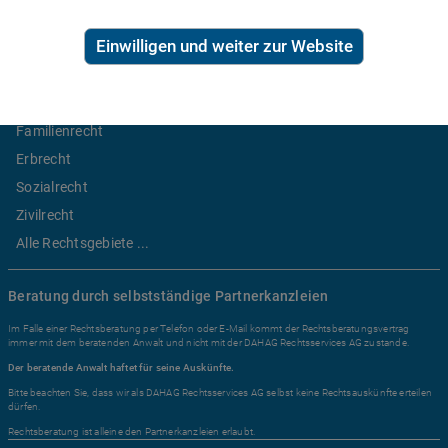
Ratgeber Recht
Einwilligen und weiter zur Website
Arbeitsrecht
Mietrecht
Familienrecht
Erbrecht
Sozialrecht
Zivilrecht
Alle Rechtsgebiete ...
Beratung durch selbstständige Partnerkanzleien
Im Falle einer Rechtsberatung per Telefon oder E-Mail kommt der Rechtsberatungsvertrag
immer mit dem beratenden Anwalt und nicht mit der DAHAG Rechtsservices AG zustande.
Der beratende Anwalt haftet für seine Auskünfte.
Bitte beachten Sie, dass wir als DAHAG Rechtsservices AG selbst keine Rechtsauskünfte erteilen
dürfen.
Rechtsberatung ist alleine den Partnerkanzleien erlaubt.