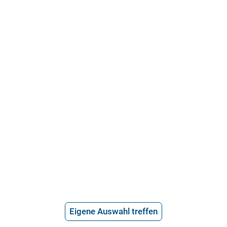
21.715 Bewertungen
Über uns
Häufige Fragen
Stellenangebote
Telefonanwalt werden
Hilfe vom Anwalt
Telefonische Rechtsberatung
Anwaltssuche
*
Preis der telefonischen Rechtsberatung
Eigene Auswahl treffen
2,99€/Min inkl. USt.