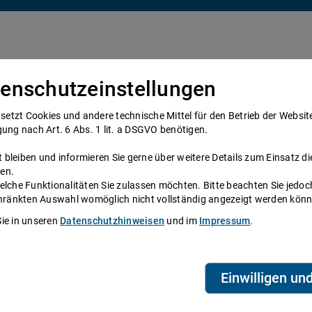
enschutzeinstellungen
Über uns
Anwälte
Telefonanwalt werden
tzt Cookies und andere technische Mittel für den Betrieb der Website e
gung nach Art. 6 Abs. 1 lit. a DSGVO benötigen.
bleiben und informieren Sie gerne über weitere Details zum Einsatz di
en.
elche Funktionalitäten Sie zulassen möchten. Bitte beachten Sie jedoc
ne
schränkten Auswahl womöglich nicht vollständig angezeigt werden kön
Sie in unseren
Datenschutzhinweisen
und im
Impressum
.
System zur Verfügung, das Anwälte und
eien aus ganz Deutschland beraten Sie über die
Telefonzeiten erreichen Sie die
ihre persönliche Durchwahl.
Einwilligen un
biet? Dann finden Sie alle Nummern hier:
Alle