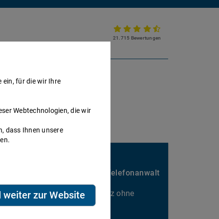
21.715 Bewertungen
Partnerkanzlei werden
in, für die wir Ihre
eser Webtechnologien, die wir
h, dass Ihnen unsere
nen.
Sie passen hier gut rein?
Nebenbei Geld verdienen als Telefonanwalt
Kalkulierbarer Honorarumsatz ohne
d weiter zur Website
Ausfallrisiko