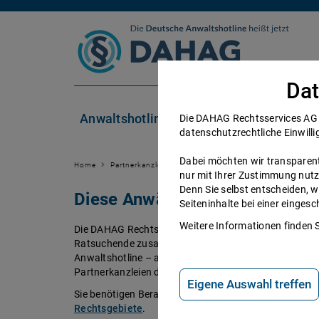
Zum Inhalt springen
Dat
Anwaltshotline
Rechtsgebiete
Die DAHAG Rechtsservices AG se
datenschutzrechtliche Einwilli
Dabei möchten wir transparent 
Home
Partnerkanzleien
nur mit Ihrer Zustimmung nutz
Denn Sie selbst entscheiden, w
Diese Anwälte beraten Sie ger
Seiteninhalte bei einer einge
Weitere Informationen finden 
Die DAHAG Rechtsservices AG stellt ein technisches 
Ratsuchende zusammen bringt. Über 350 Partnerkanzl
Anwaltshotline – an 365 Tagen im Jahr. Während ihrer 
Partnerkanzleien der DAHAG Rechtsservices AG über 
Eigene Auswahl treffen
Sie benötigen Beratung in einem bestimmten Rechtsge
Rechtsgebiete
.