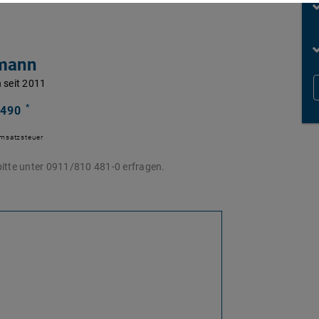
mann
 seit 2011
*
 490
Umsatzsteuer
itte unter 0911/810 481-0 erfragen.