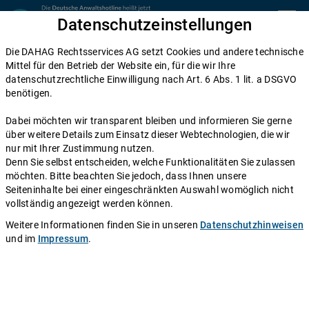
Zum Inhalt springen
Datenschutzeinstellungen
menu
Die DAHAG Rechtsservices AG setzt Cookies und andere technische
Home
Mittel für den Betrieb der Website ein, für die wir Ihre
datenschutzrechtliche Einwilligung nach Art. 6 Abs. 1 lit. a DSGVO
Diese Anwälte beraten Sie gerne
benötigen.
Die DAHAG Rechtsservices AG stellt ein technisches System zur
Dabei möchten wir transparent bleiben und informieren Sie gerne
Verfügung, das Anwälte und Ratsuchende zusammen bringt. Über
über weitere Details zum Einsatz dieser Webtechnologien, die wir
350 Partnerkanzleien aus ganz Deutschland beraten Sie über die
nur mit Ihrer Zustimmung nutzen.
Anwaltshotline – an 365 Tagen im Jahr. Während ihrer
Denn Sie selbst entscheiden, welche Funktionalitäten Sie zulassen
Telefonzeiten erreichen Sie die Partnerkanzleien der DAHAG
möchten. Bitte beachten Sie jedoch, dass Ihnen unsere
Rechtsservices AG über ihre persönliche Durchwahl.
Seiteninhalte bei einer eingeschränkten Auswahl womöglich nicht
vollständig angezeigt werden können.
Sie benötigen Beratung in einem bestimmten Rechtsgebiet? Dann
finden Sie alle Nummern hier:
Alle Rechtsgebiete
.
Weitere Informationen finden Sie in unseren
Datenschutzhinweisen
und im
Impressum
.
Rechtsanwältin
Beate Müller