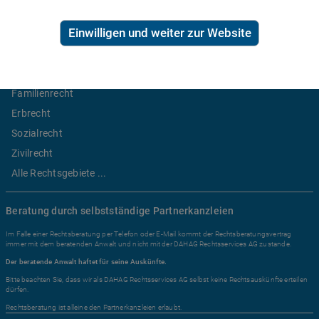
Ratgeber Recht
Einwilligen und weiter zur Website
Arbeitsrecht
Mietrecht
Familienrecht
Erbrecht
Sozialrecht
Zivilrecht
Alle Rechtsgebiete ...
Beratung durch selbstständige Partnerkanzleien
Im Falle einer Rechtsberatung per Telefon oder E-Mail kommt der Rechtsberatungsvertrag
immer mit dem beratenden Anwalt und nicht mit der DAHAG Rechtsservices AG zustande.
Der beratende Anwalt haftet für seine Auskünfte.
Bitte beachten Sie, dass wir als DAHAG Rechtsservices AG selbst keine Rechtsauskünfte erteilen
dürfen.
Rechtsberatung ist alleine den Partnerkanzleien erlaubt.