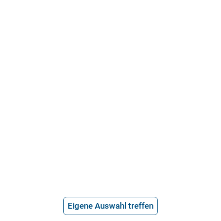
21.715 Bewertungen
Über uns
Häufige Fragen
Stellenangebote
Telefonanwalt werden
Hilfe vom Anwalt
Telefonische Rechtsberatung
Anwaltssuche
*
Preis der telefonischen Rechtsberatung
Eigene Auswahl treffen
2,99€/Min inkl. USt.