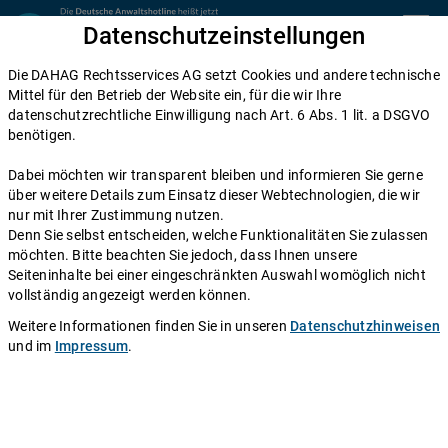
Zum Inhalt springen
Datenschutzeinstellungen
menu
Die DAHAG Rechtsservices AG setzt Cookies und andere technische
Home
Mittel für den Betrieb der Website ein, für die wir Ihre
datenschutzrechtliche Einwilligung nach Art. 6 Abs. 1 lit. a DSGVO
Diese Anwälte beraten Sie gerne
benötigen.
Die DAHAG Rechtsservices AG stellt ein technisches System zur
Dabei möchten wir transparent bleiben und informieren Sie gerne
Verfügung, das Anwälte und Ratsuchende zusammen bringt. Über
über weitere Details zum Einsatz dieser Webtechnologien, die wir
350 Partnerkanzleien aus ganz Deutschland beraten Sie über die
nur mit Ihrer Zustimmung nutzen.
Anwaltshotline – an 365 Tagen im Jahr. Während ihrer
Denn Sie selbst entscheiden, welche Funktionalitäten Sie zulassen
Telefonzeiten erreichen Sie die Partnerkanzleien der DAHAG
möchten. Bitte beachten Sie jedoch, dass Ihnen unsere
Rechtsservices AG über ihre persönliche Durchwahl.
Seiteninhalte bei einer eingeschränkten Auswahl womöglich nicht
vollständig angezeigt werden können.
Sie benötigen Beratung in einem bestimmten Rechtsgebiet? Dann
finden Sie alle Nummern hier:
Alle Rechtsgebiete
.
Weitere Informationen finden Sie in unseren
Datenschutzhinweisen
und im
Impressum
.
Rechtsanwältin
Andrea Estermeier