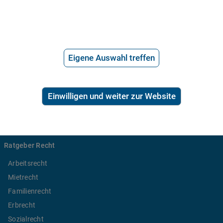
Häufige Fragen
Stellenangebote
Telefonanwalt werden
Hilfe vom Anwalt
Eigene Auswahl treffen
Telefonische Rechtsberatung
Anwaltssuche
Einwilligen und weiter zur Website
*
Preis der telefonischen Rechtsberatung
2,99€/Min inkl. USt.
Ratgeber Recht
Arbeitsrecht
Mietrecht
Familienrecht
Erbrecht
Sozialrecht