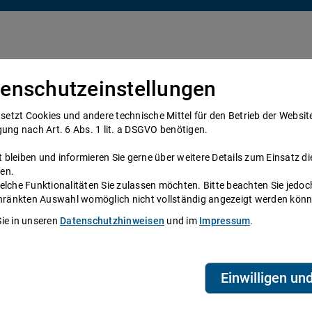
enschutzeinstellungen
Über uns
Anwälte
Telefonanwalt werden
tzt Cookies und andere technische Mittel für den Betrieb der Website e
gung nach Art. 6 Abs. 1 lit. a DSGVO benötigen.
bleiben und informieren Sie gerne über weitere Details zum Einsatz di
en.
elche Funktionalitäten Sie zulassen möchten. Bitte beachten Sie jedoc
ne
schränkten Auswahl womöglich nicht vollständig angezeigt werden kön
Sie in unseren
Datenschutzhinweisen
und im
Impressum
.
System zur Verfügung, das Anwälte und
eien aus ganz Deutschland beraten Sie über die
Telefonzeiten erreichen Sie die
ihre persönliche Durchwahl.
Einwilligen un
biet? Dann finden Sie alle Nummern hier:
Alle