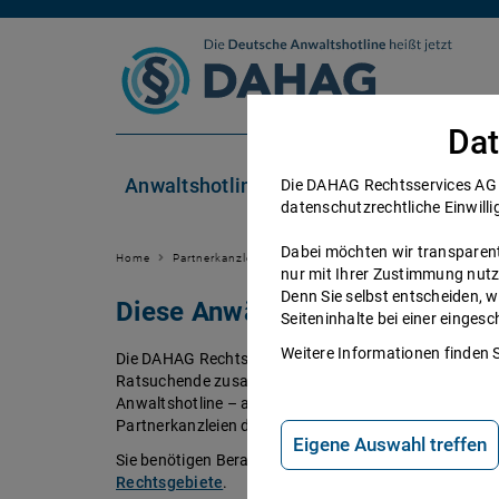
Zum Inhalt springen
Dat
Anwaltshotline
Rechtsgebiete
Die DAHAG Rechtsservices AG se
datenschutzrechtliche Einwilli
Dabei möchten wir transparent 
Home
Partnerkanzleien
nur mit Ihrer Zustimmung nutz
Denn Sie selbst entscheiden, w
Diese Anwälte beraten Sie ger
Seiteninhalte bei einer einge
Weitere Informationen finden 
Die DAHAG Rechtsservices AG stellt ein technisches 
Ratsuchende zusammen bringt. Über 350 Partnerkanzl
Anwaltshotline – an 365 Tagen im Jahr. Während ihrer 
Partnerkanzleien der DAHAG Rechtsservices AG über 
Eigene Auswahl treffen
Sie benötigen Beratung in einem bestimmten Rechtsge
Rechtsgebiete
.