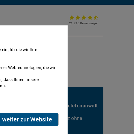
21.715 Bewertungen
Partnerkanzlei werden
in, für die wir Ihre
eser Webtechnologien, die wir
h, dass Ihnen unsere
nen.
Sie passen hier gut rein?
Nebenbei Geld verdienen als Telefonanwalt
Kalkulierbarer Honorarumsatz ohne
d weiter zur Website
Ausfallrisiko