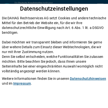
Zum Inhalt springen
Datenschutzeinstellungen
menu
Die DAHAG Rechtsservices AG setzt Cookies und andere technische
Home
Mittel für den Betrieb der Website ein, für die wir Ihre
datenschutzrechtliche Einwilligung nach Art. 6 Abs. 1 lit. a DSGVO
Diese Anwälte beraten Sie gerne
benötigen.
Die DAHAG Rechtsservices AG stellt ein technisches System zur
Dabei möchten wir transparent bleiben und informieren Sie gerne
Verfügung, das Anwälte und Ratsuchende zusammen bringt. Über
über weitere Details zum Einsatz dieser Webtechnologien, die wir
350 Partnerkanzleien aus ganz Deutschland beraten Sie über die
nur mit Ihrer Zustimmung nutzen.
Anwaltshotline – an 365 Tagen im Jahr. Während ihrer
Denn Sie selbst entscheiden, welche Funktionalitäten Sie zulassen
Telefonzeiten erreichen Sie die Partnerkanzleien der DAHAG
möchten. Bitte beachten Sie jedoch, dass Ihnen unsere
Rechtsservices AG über ihre persönliche Durchwahl.
Seiteninhalte bei einer eingeschränkten Auswahl womöglich nicht
vollständig angezeigt werden können.
Sie benötigen Beratung in einem bestimmten Rechtsgebiet? Dann
finden Sie alle Nummern hier:
Alle Rechtsgebiete
.
Weitere Informationen finden Sie in unseren
Datenschutzhinweisen
und im
Impressum
.
Rechtsanwalt
Frank Oliver Leist