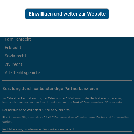
Ratgeber Recht
Einwilligen und weiter zur Website
Arbeitsrecht
Mietrecht
Familienrecht
Erbrecht
Sozialrecht
Zivilrecht
Alle Rechtsgebiete ...
Beratung durch selbstständige Partnerkanzleien
Im Falle einer Rechtsberatung per Telefon oder E-Mail kommt der Rechtsberatungsvertrag
immer mit dem beratenden Anwalt und nicht mit der DAHAG Rechtsservices AG zustande.
Der beratende Anwalt haftet für seine Auskünfte.
Bitte beachten Sie, dass wir als DAHAG Rechtsservices AG selbst keine Rechtsauskünfte erteilen
dürfen.
Rechtsberatung ist alleine den Partnerkanzleien erlaubt.