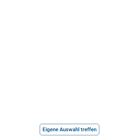
21.715 Bewertungen
Über uns
Häufige Fragen
Stellenangebote
Telefonanwalt werden
Hilfe vom Anwalt
Telefonische Rechtsberatung
Anwaltssuche
*
Preis der telefonischen Rechtsberatung
Eigene Auswahl treffen
2,99€/Min inkl. USt.