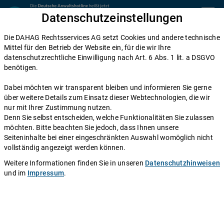
Zum Inhalt springen
Datenschutzeinstellungen
menu
Die DAHAG Rechtsservices AG setzt Cookies und andere technische
Home
Mittel für den Betrieb der Website ein, für die wir Ihre
datenschutzrechtliche Einwilligung nach Art. 6 Abs. 1 lit. a DSGVO
Diese Anwälte beraten Sie gerne
benötigen.
Die DAHAG Rechtsservices AG stellt ein technisches System zur
Dabei möchten wir transparent bleiben und informieren Sie gerne
Verfügung, das Anwälte und Ratsuchende zusammen bringt. Über
über weitere Details zum Einsatz dieser Webtechnologien, die wir
350 Partnerkanzleien aus ganz Deutschland beraten Sie über die
nur mit Ihrer Zustimmung nutzen.
Anwaltshotline – an 365 Tagen im Jahr. Während ihrer
Denn Sie selbst entscheiden, welche Funktionalitäten Sie zulassen
Telefonzeiten erreichen Sie die Partnerkanzleien der DAHAG
möchten. Bitte beachten Sie jedoch, dass Ihnen unsere
Rechtsservices AG über ihre persönliche Durchwahl.
Seiteninhalte bei einer eingeschränkten Auswahl womöglich nicht
vollständig angezeigt werden können.
Sie benötigen Beratung in einem bestimmten Rechtsgebiet? Dann
finden Sie alle Nummern hier:
Alle Rechtsgebiete
.
Weitere Informationen finden Sie in unseren
Datenschutzhinweisen
und im
Impressum
.
Rechtsanwalt
Andreas Kröger