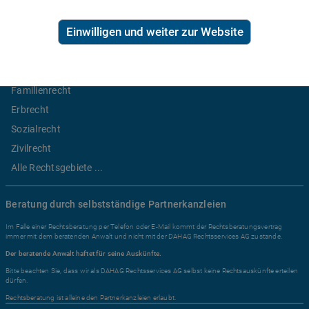
Ratgeber Recht
Einwilligen und weiter zur Website
Arbeitsrecht
Mietrecht
Familienrecht
Erbrecht
Sozialrecht
Zivilrecht
Alle Rechtsgebiete ...
Beratung durch selbstständige Partnerkanzleien
Im Falle einer Rechtsberatung per Telefon oder E-Mail kommt der Rechtsberatungsvertrag
immer mit dem beratenden Anwalt und nicht mit der DAHAG Rechtsservices AG zustande.
Der beratende Anwalt haftet für seine Auskünfte.
Bitte beachten Sie, dass wir als DAHAG Rechtsservices AG selbst keine Rechtsauskünfte erteilen
dürfen.
Rechtsberatung ist alleine den Partnerkanzleien erlaubt.