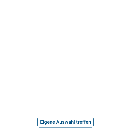
21.715 Bewertungen
Über uns
Häufige Fragen
Stellenangebote
Telefonanwalt werden
Hilfe vom Anwalt
Telefonische Rechtsberatung
Anwaltssuche
*
Preis der telefonischen Rechtsberatung
Eigene Auswahl treffen
2,99€/Min inkl. USt.