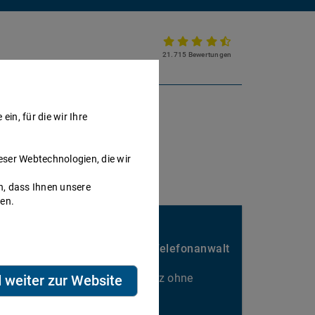
21.715 Bewertungen
Partnerkanzlei werden
in, für die wir Ihre
eser Webtechnologien, die wir
h, dass Ihnen unsere
nen.
Sie passen hier gut rein?
Nebenbei Geld verdienen als Telefonanwalt
Kalkulierbarer Honorarumsatz ohne
d weiter zur Website
Ausfallrisiko