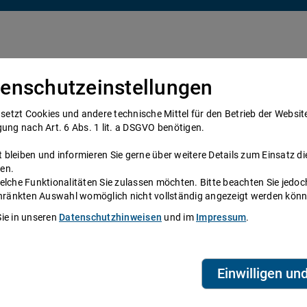
enschutzeinstellungen
Über uns
Anwälte
Telefonanwalt werden
tzt Cookies und andere technische Mittel für den Betrieb der Website e
gung nach Art. 6 Abs. 1 lit. a DSGVO benötigen.
bleiben und informieren Sie gerne über weitere Details zum Einsatz di
en.
elche Funktionalitäten Sie zulassen möchten. Bitte beachten Sie jedoc
ne
schränkten Auswahl womöglich nicht vollständig angezeigt werden kön
Sie in unseren
Datenschutzhinweisen
und im
Impressum
.
System zur Verfügung, das Anwälte und
eien aus ganz Deutschland beraten Sie über die
Telefonzeiten erreichen Sie die
ihre persönliche Durchwahl.
Einwilligen un
biet? Dann finden Sie alle Nummern hier:
Alle