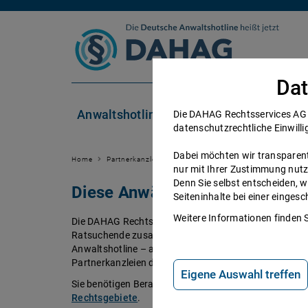
Zum Inhalt springen
Dat
Anwaltshotline
Rechtsgebiete
Die DAHAG Rechtsservices AG se
datenschutzrechtliche Einwilli
Dabei möchten wir transparent 
Home
Partnerkanzleien
nur mit Ihrer Zustimmung nutz
Denn Sie selbst entscheiden, w
Diese Anwälte beraten Sie ger
Seiteninhalte bei einer einge
Weitere Informationen finden 
Die DAHAG Rechtsservices AG stellt ein technisches 
Ratsuchende zusammen bringt. Über 350 Partnerkanzl
Anwaltshotline – an 365 Tagen im Jahr. Während ihrer 
Partnerkanzleien der DAHAG Rechtsservices AG über 
Eigene Auswahl treffen
Sie benötigen Beratung in einem bestimmten Rechtsge
Rechtsgebiete
.