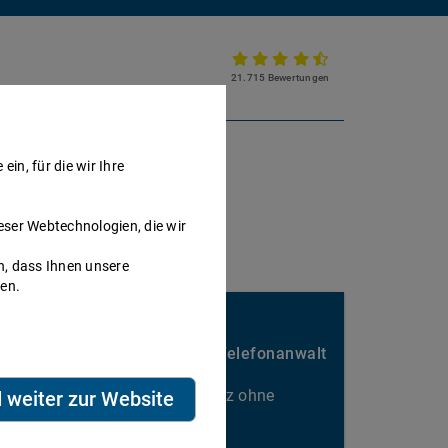
21.715 Bewertungen
Partnerkanzlei werden
in, für die wir Ihre
eser Webtechnologien, die wir
h, dass Ihnen unsere
nen.
Sie passen hier gut rein?
Nebenbei Geld verdienen als Telefonanwalt
Kalkulierbarer Honorarumsatz ohne
d weiter zur Website
Ausfallrisiko