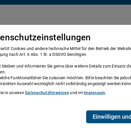
enschutzeinstellungen
Über uns
Anwälte
Telefonanwalt werden
tzt Cookies und andere technische Mittel für den Betrieb der Website e
gung nach Art. 6 Abs. 1 lit. a DSGVO benötigen.
bleiben und informieren Sie gerne über weitere Details zum Einsatz di
en.
elche Funktionalitäten Sie zulassen möchten. Bitte beachten Sie jedoc
ne
schränkten Auswahl womöglich nicht vollständig angezeigt werden kön
Sie in unseren
Datenschutzhinweisen
und im
Impressum
.
System zur Verfügung, das Anwälte und
eien aus ganz Deutschland beraten Sie über die
Telefonzeiten erreichen Sie die
ihre persönliche Durchwahl.
Einwilligen un
biet? Dann finden Sie alle Nummern hier:
Alle