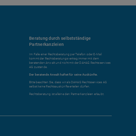
Beratung durch selbstständige
Partnerkanzleien
Im Falle einer Rechtsberatung per Telefon oder E-Mail
kommt der Rechtsberatungsvertrag immer mit dem
beratenden Anwalt und nicht mit der DAHAG Rechtsservices
AG zustande.
Der beratende Anwalt haftet für seine Auskünfte.
Bitte beachten Sie, dass wir als DAHAG Rechtsservices AG
selbst keine Rechtsauskünfte erteilen dürfen.
Rechtsberatung ist alleine den Partnerkanzleien erlaubt.