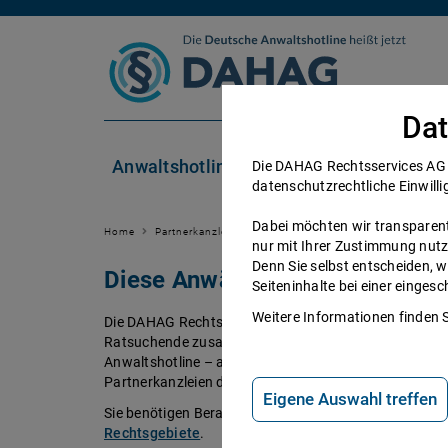
Zum Inhalt springen
Dat
Anwaltshotline
Rechtsgebiete
Die DAHAG Rechtsservices AG se
datenschutzrechtliche Einwilli
Dabei möchten wir transparent 
Home
Partnerkanzleien
nur mit Ihrer Zustimmung nutz
Denn Sie selbst entscheiden, w
Diese Anwälte beraten Sie ger
Seiteninhalte bei einer einge
Weitere Informationen finden 
Die DAHAG Rechtsservices AG stellt ein technisches 
Ratsuchende zusammen bringt. Über 350 Partnerkanzl
Anwaltshotline – an 365 Tagen im Jahr. Während ihrer 
Partnerkanzleien der DAHAG Rechtsservices AG über 
Eigene Auswahl treffen
Sie benötigen Beratung in einem bestimmten Rechtsge
Rechtsgebiete
.