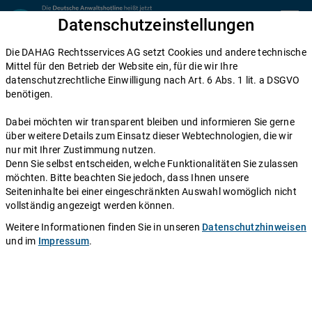
Zum Inhalt springen
Datenschutzeinstellungen
menu
Die DAHAG Rechtsservices AG setzt Cookies und andere technische
Home
Mittel für den Betrieb der Website ein, für die wir Ihre
datenschutzrechtliche Einwilligung nach Art. 6 Abs. 1 lit. a DSGVO
Diese Anwälte beraten Sie gerne
benötigen.
Die DAHAG Rechtsservices AG stellt ein technisches System zur
Dabei möchten wir transparent bleiben und informieren Sie gerne
Verfügung, das Anwälte und Ratsuchende zusammen bringt. Über
über weitere Details zum Einsatz dieser Webtechnologien, die wir
350 Partnerkanzleien aus ganz Deutschland beraten Sie über die
nur mit Ihrer Zustimmung nutzen.
Anwaltshotline – an 365 Tagen im Jahr. Während ihrer
Denn Sie selbst entscheiden, welche Funktionalitäten Sie zulassen
Telefonzeiten erreichen Sie die Partnerkanzleien der DAHAG
möchten. Bitte beachten Sie jedoch, dass Ihnen unsere
Rechtsservices AG über ihre persönliche Durchwahl.
Seiteninhalte bei einer eingeschränkten Auswahl womöglich nicht
vollständig angezeigt werden können.
Sie benötigen Beratung in einem bestimmten Rechtsgebiet? Dann
finden Sie alle Nummern hier:
Alle Rechtsgebiete
.
Weitere Informationen finden Sie in unseren
Datenschutzhinweisen
und im
Impressum
.
Rechtsanwältin
Pashalia Pazarli