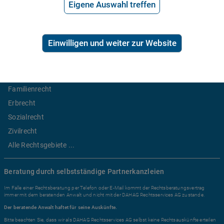
Eigene Auswahl treffen
2,99€/Min inkl. USt.
Einwilligen und weiter zur Website
Ratgeber Recht
Arbeitsrecht
Mietrecht
Familienrecht
Erbrecht
Sozialrecht
Zivilrecht
Alle Rechtsgebiete ...
Beratung durch selbstständige Partnerkanzleien
Im Falle einer Rechtsberatung per Telefon oder E-Mail kommt der Rechtsberatungsvertrag
immer mit dem beratenden Anwalt und nicht mit der DAHAG Rechtsservices AG zustande.
Der beratende Anwalt haftet für seine Auskünfte.
Bitte beachten Sie, dass wir als DAHAG Rechtsservices AG selbst keine Rechtsauskünfte erteilen