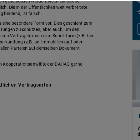
ch geschlossen werden. Auch ein solcher
ch. Die in der Öffentlichkeit weit verbreitete
g bindend, ist falsch.
s eine besondere Form vor. Dies geschieht zum
barungen zu schützen, aber auch, um den
ten Vertragsformen sind Schriftform (z.B. bei
eurkundung (z.B. bei Immobilienkauf oder
n allen Parteien auf demselben Dokument
gen Kooperationsanwälte der DAHAG gerne
dlichen Vertragsarten
W
d