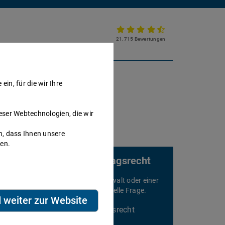
21.715 Bewertungen
Partnerkanzlei werden
in, für die wir Ihre
eser Webtechnologien, die wir
h, dass Ihnen unsere
nen.
Rechtsberatung für Vertragsrecht
elefonieren Sie sofort mit einem Anwalt oder einer
nwältin und stellen Sie Ihre individuelle Frage.
d weiter zur Website
Beratung speziell für Vertragsrecht