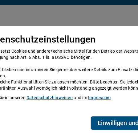
enschutzeinstellungen
Über uns
Anwälte
Telefonanwalt werden
tzt Cookies und andere technische Mittel für den Betrieb der Website e
gung nach Art. 6 Abs. 1 lit. a DSGVO benötigen.
bleiben und informieren Sie gerne über weitere Details zum Einsatz di
tragsrecht von A-Z
Vertragsformen
en.
elche Funktionalitäten Sie zulassen möchten. Bitte beachten Sie jedoc
schränkten Auswahl womöglich nicht vollständig angezeigt werden kön
Sie in unseren
Datenschutzhinweisen
und im
Impressum
.
20.04.2011
T
A
ratung
Einwilligen un
e Form gebunden. Er kann also auch durch Gestik