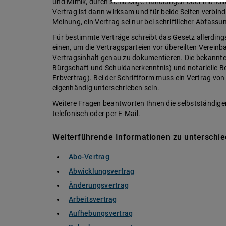
und Mimik, durch schlüssige Handlungen oder mündli
Vertrag ist dann wirksam und für beide Seiten verbindli
Meinung, ein Vertrag sei nur bei schriftlicher Abfassun
Für bestimmte Verträge schreibt das Gesetz allerding
einen, um die Vertragsparteien vor übereilten Verein
Vertragsinhalt genau zu dokumentieren. Die bekanntes
Bürgschaft und Schuldanerkenntnis) und notarielle B
Erbvertrag). Bei der Schriftform muss ein Vertrag vo
eigenhändig unterschrieben sein.
Weitere Fragen beantworten Ihnen die selbstständi
telefonisch oder per E-Mail.
Weiterführende Informationen zu unterschie
Abo-Vertrag
Abwicklungsvertrag
Änderungsvertrag
Arbeitsvertrag
Aufhebungsvertrag