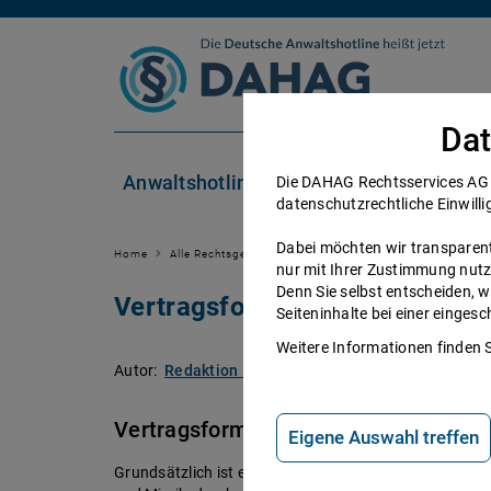
Zum Inhalt springen
Dat
Anwaltshotline
Rechtsgebiete
Die DAHAG Rechtsservices AG se
datenschutzrechtliche Einwilli
Dabei möchten wir transparent 
Home
Alle Rechtsgebiete
Zivilrecht
Vertragsrecht
Ver
nur mit Ihrer Zustimmung nutz
Denn Sie selbst entscheiden, w
Vertragsformen
Seiteninhalte bei einer einge
Weitere Informationen finden 
Autor:
Redaktion DAHAG Rechtsservices AG
.
Stand:
Vertragsformen - Infos und Rechtsbe
Eigene Auswahl treffen
Grundsätzlich ist ein Vertrag nicht an eine bestimmt