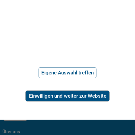
Aufhebungsvertrag müssen gemäß § 623 BGB hingegen immer
schriftlich vorliegen und von beiden Parteien handschriftlich
unterschrieben werden.
Eigene Auswahl treffen
21.715 Bewertungen
Einwilligen und weiter zur Website
Über uns