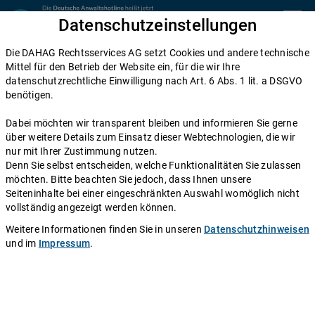
Zum Inhalt springen
Datenschutzeinstellungen
menu
Die DAHAG Rechtsservices AG setzt Cookies und andere technische
Vertragsformen
Mittel für den Betrieb der Website ein, für die wir Ihre
datenschutzrechtliche Einwilligung nach Art. 6 Abs. 1 lit. a DSGVO
Abwicklungsvertrag: Was darin
benötigen.
geregelt wird
Dabei möchten wir transparent bleiben und informieren Sie gerne
über weitere Details zum Einsatz dieser Webtechnologien, die wir
Einen Anwalt fragen
nur mit Ihrer Zustimmung nutzen.
Denn Sie selbst entscheiden, welche Funktionalitäten Sie zulassen
möchten. Bitte beachten Sie jedoch, dass Ihnen unsere
Infolge einer Kündigung durch den Arbeitgeber sehen
Seiteninhalte bei einer eingeschränkten Auswahl womöglich nicht
sich viele Angestellte mit einem Abwicklungsvertrag
vollständig angezeigt werden können.
konfrontiert. Darin wird geregelt, wie genau das Ende
Weitere Informationen finden Sie in unseren
Datenschutzhinweisen
des Arbeitsverhältnisses auszusehen hat, also was
und im
Impressum
.
beispielsweise mit Ihren verbleibenden Überstunden
oder Urlaubstagen passiert. Der Teufel liegt dabei meist
im Detail, weshalb Sie auf keinen Fall zu voreilig
unterschreiben sollten: Dies kann nämlich ungeahnte