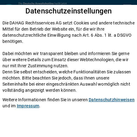
Zum Inhalt springen
Datenschutzeinstellungen
menu
Die DAHAG Rechtsservices AG setzt Cookies und andere technische
Arbeitsrecht
Mittel für den Betrieb der Website ein, für die wir Ihre
datenschutzrechtliche Einwilligung nach Art. 6 Abs. 1 lit. a DSGVO
Arbeitsvertrag: Vertrags-Check leicht
benötigen.
gemacht!
Dabei möchten wir transparent bleiben und informieren Sie gerne
über weitere Details zum Einsatz dieser Webtechnologien, die wir
Einen Anwalt fragen
nur mit Ihrer Zustimmung nutzen.
Denn Sie selbst entscheiden, welche Funktionalitäten Sie zulassen
möchten. Bitte beachten Sie jedoch, dass Ihnen unsere
Das Bewerbungsgespräch lief gut, Sie haben einen
Seiteninhalte bei einer eingeschränkten Auswahl womöglich nicht
neuen Job in Aussicht und auch der Arbeitsvertrag liegt
vollständig angezeigt werden können.
Ihnen schon vor? Hier erfahren Sie, was rein gehört,
Weitere Informationen finden Sie in unseren
Datenschutzhinweisen
worauf Sie vor der Unterzeichnung achten sollten und
und im
Impressum
.
welche Stolperfallen es zu vermeiden gilt!
Autor:
Redaktion DAHAG Rechtsservices AG
.
Stand:
10.03.2023