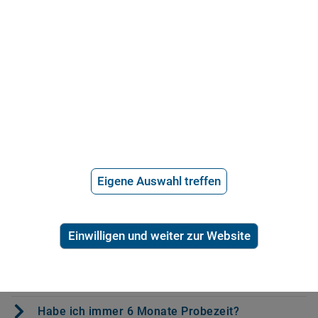
telefonischen Rechtsberatung zum Arbeitsvertrag oder der E-Mail-
Beratung der Deutschen Anwaltshotline können Sie schnell, effektiv
und zum kleinen Preis klären, ob ihr Arbeitsvertrag wasserdicht ist
oder ob Sie das Ruder in die Hand nehmen und Änderungen
veranlassen sollten.
FAQ: Die wichtigsten Fragen und Antworten
zum Arbeitsvertrag
Welche Themen sollte ich zu einem
Arbeitsvertrag ansprechen?
Eigene Auswahl treffen
Muss ich Überstunden leisten?
Überstunden und Mehrarbeit – was ist der
Einwilligen und weiter zur Website
Unterschied?
Wie viel Urlaub steht mir zu?
Habe ich immer 6 Monate Probezeit?