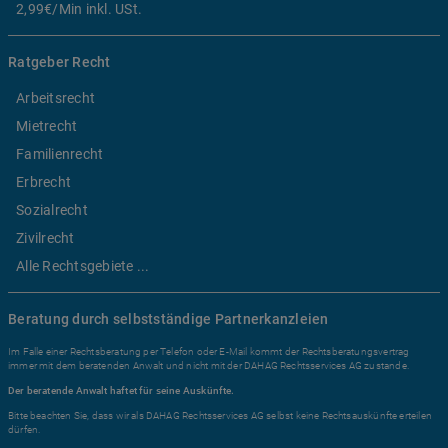
2,99€/Min inkl. USt.
Ratgeber Recht
Arbeitsrecht
Mietrecht
Familienrecht
Erbrecht
Sozialrecht
Zivilrecht
Alle Rechtsgebiete ...
Beratung durch selbstständige Partnerkanzleien
Im Falle einer Rechtsberatung per Telefon oder E-Mail kommt der Rechtsberatungsvertrag
immer mit dem beratenden Anwalt und nicht mit der DAHAG Rechtsservices AG zustande.
Der beratende Anwalt haftet für seine Auskünfte.
Bitte beachten Sie, dass wir als DAHAG Rechtsservices AG selbst keine Rechtsauskünfte erteilen
dürfen.