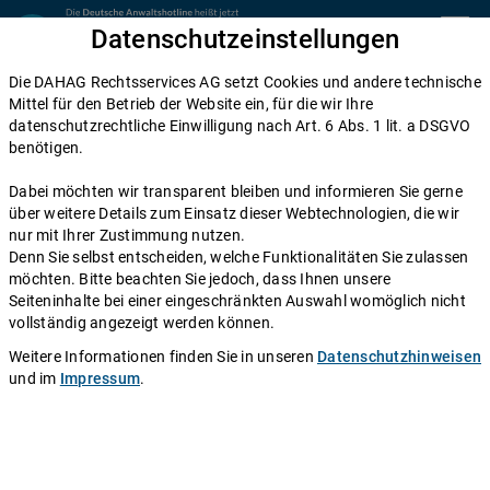
Zum Inhalt springen
Datenschutzeinstellungen
menu
Die DAHAG Rechtsservices AG setzt Cookies und andere technische
Arbeitsrecht
Mittel für den Betrieb der Website ein, für die wir Ihre
datenschutzrechtliche Einwilligung nach Art. 6 Abs. 1 lit. a DSGVO
Berufsbildungsgesetz: Das sind die
benötigen.
Inhalte des BBiG
Dabei möchten wir transparent bleiben und informieren Sie gerne
über weitere Details zum Einsatz dieser Webtechnologien, die wir
Einen Anwalt fragen
nur mit Ihrer Zustimmung nutzen.
Denn Sie selbst entscheiden, welche Funktionalitäten Sie zulassen
möchten. Bitte beachten Sie jedoch, dass Ihnen unsere
Egal ob Sie gerade auf der Suche nach einem
Seiteninhalte bei einer eingeschränkten Auswahl womöglich nicht
Ausbildungsplatz sind oder schon in der Ausbildung
vollständig angezeigt werden können.
sind: Fast alle wichtigen Informationen zum Thema
Weitere Informationen finden Sie in unseren
Datenschutzhinweisen
Ausbildung stecken im Berufsbildungsgesetz (BBiG).
und im
Impressum
.
Welche Rechte und Pflichten gibt es für Azubis und
Ausbilder? Wie muss ein Ausbildungsvertrag aussehen?
Wie steht es um die Bezahlung?