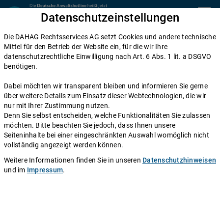
Zum Inhalt springen
Datenschutzeinstellungen
menu
Die DAHAG Rechtsservices AG setzt Cookies und andere technische
Kündigung
Mittel für den Betrieb der Website ein, für die wir Ihre
datenschutzrechtliche Einwilligung nach Art. 6 Abs. 1 lit. a DSGVO
Kündigungsschutz: Diese Rechte
benötigen.
haben Sie als Arbeitnehmer
Dabei möchten wir transparent bleiben und informieren Sie gerne
über weitere Details zum Einsatz dieser Webtechnologien, die wir
Einen Anwalt fragen
nur mit Ihrer Zustimmung nutzen.
Denn Sie selbst entscheiden, welche Funktionalitäten Sie zulassen
möchten. Bitte beachten Sie jedoch, dass Ihnen unsere
Das deutsche Arbeitsrecht erachtet ein bestehendes
Seiteninhalte bei einer eingeschränkten Auswahl womöglich nicht
Arbeitsverhältnis als höchst schützenswert: Aus diesem
vollständig angezeigt werden können.
Grund ist darin der Kündigungsschutz verankert, der für
Weitere Informationen finden Sie in unseren
Datenschutzhinweisen
die große Mehrheit der Angestellten gilt und es dem
und im
Impressum
.
Arbeitgeber deutlich erschwert, ein Arbeitsverhältnis
aus belanglosen Gründen oder gar grundlos zu lösen.
Autor:
Redaktion DAHAG Rechtsservices AG
.
Stand:
07.02.2022