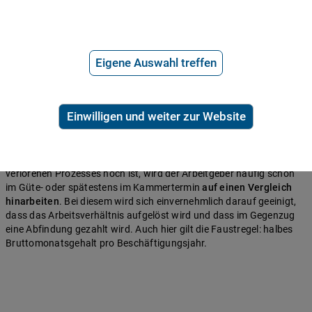
aufzulösen
und den Arbeitgeber zur Zahlung einer angemessenen
Abfindung zu verurteilen. Die Höhe der Abfindung beträgt in der
Regel ein halbes Bruttomonatsgehalt pro Beschäftigungsjahr. Das
bedeutet: Je länger Sie im Betrieb waren, desto höher wird Ihre
Eigene Auswahl treffen
Abfindung ausfallen. Als
Zeitpunkt für das Ende des
Arbeitsverhältnisses
hat das Gericht das Datum zu wählen, mit
dem es im Falle einer sozial gerechtfertigten Kündigung geendet
hätte.
Einwilligen und weiter zur Website
In der Regel kommt es allerdings gar nicht erst soweit, dass das
Gericht ein derartiges Urteil fällen muss: Weil Arbeitsgerichte sich
oft auf die Seite der Arbeitnehmer stellen und das Risiko eines
verlorenen Prozesses hoch ist, wird der Arbeitgeber häufig schon
im Güte- oder spätestens im Kammertermin
auf einen Vergleich
hinarbeiten
. Bei diesem wird sich einvernehmlich darauf geeinigt,
dass das Arbeitsverhältnis aufgelöst wird und dass im Gegenzug
eine Abfindung gezahlt wird. Auch hier gilt die Faustregel: halbes
Bruttomonatsgehalt pro Beschäftigungsjahr.