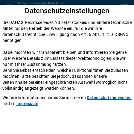
Zum Inhalt springen
Datenschutzeinstellungen
menu
Die DAHAG Rechtsservices AG setzt Cookies und andere technische
Kündigungsschutz
Mittel für den Betrieb der Website ein, für die wir Ihre
datenschutzrechtliche Einwilligung nach Art. 6 Abs. 1 lit. a DSGVO
Kündigungsschutzklage: Ablauf,
benötigen.
Kosten und Erfolgsaussichten
Dabei möchten wir transparent bleiben und informieren Sie gerne
über weitere Details zum Einsatz dieser Webtechnologien, die wir
Einen Anwalt fragen
nur mit Ihrer Zustimmung nutzen.
Denn Sie selbst entscheiden, welche Funktionalitäten Sie zulassen
möchten. Bitte beachten Sie jedoch, dass Ihnen unsere
Wenn die Kündigung ins Haus flattert, sind Panik und
Seiteninhalte bei einer eingeschränkten Auswahl womöglich nicht
Unsicherheit verständlicherweise groß. Dabei müssen
vollständig angezeigt werden können.
Sie wissen, dass den meisten Arbeitnehmern gar nicht
Weitere Informationen finden Sie in unseren
Datenschutzhinweisen
so einfach gekündigt werden kann, denn sie stehen
und im
Impressum
.
unter Kündigungsschutz. Gibt es also den Verdacht
darauf, dass Ihre Kündigung unrechtmäßig und
dementsprechend unwirksam ist, sollten Sie
unverzüglich Kündigungsschutzklage einreichen. Doch