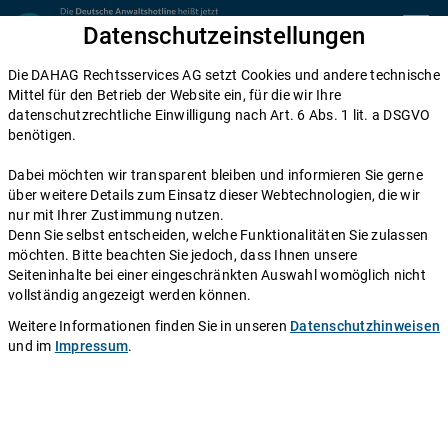
Zum Inhalt springen
Datenschutzeinstellungen
menu
Die DAHAG Rechtsservices AG setzt Cookies und andere technische
Mietrecht
Mittel für den Betrieb der Website ein, für die wir Ihre
datenschutzrechtliche Einwilligung nach Art. 6 Abs. 1 lit. a DSGVO
Untervermietung: Diese Rechte haben
benötigen.
Mieter und Vermieter
Dabei möchten wir transparent bleiben und informieren Sie gerne
über weitere Details zum Einsatz dieser Webtechnologien, die wir
Einen Anwalt fragen
nur mit Ihrer Zustimmung nutzen.
Denn Sie selbst entscheiden, welche Funktionalitäten Sie zulassen
möchten. Bitte beachten Sie jedoch, dass Ihnen unsere
Zuerst einmal das Wichtigste: Bevor Sie Ihre Wohnung
Seiteninhalte bei einer eingeschränkten Auswahl womöglich nicht
untervermieten, müssen Sie Ihren Vermieter um
vollständig angezeigt werden können.
Erlaubnis bitten. Können Sie allerdings ein berechtigtes
Weitere Informationen finden Sie in unseren
Datenschutzhinweisen
Interesse an der Untervermietung nachweisen, darf
und im
Impressum
.
dieser nicht pauschal "nein" sagen. Was Sie darüber
hinaus noch beachten müssen und wo die Fallstricke
der Untervermietung lauern, erfahren Sie in unserem
Ratgeber.