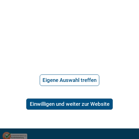
Ist der Vermieter berechtigt, das
Mietverhältnis wegen touristischer
Untervermietung zu kündigen?
Greift das Verbot der Zweckentfremdung,
wenn ein Mieter an Feriengäste vermietet?
Eigene Auswahl treffen
Einwilligen und weiter zur Website
21.715 Bewertungen