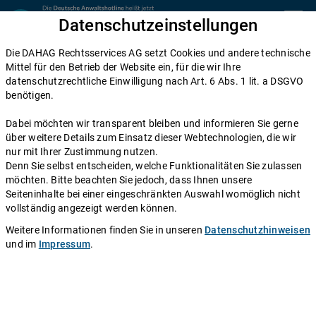
Zum Inhalt springen
Datenschutzeinstellungen
menu
Die DAHAG Rechtsservices AG setzt Cookies und andere technische
Mietrecht
Mittel für den Betrieb der Website ein, für die wir Ihre
datenschutzrechtliche Einwilligung nach Art. 6 Abs. 1 lit. a DSGVO
Airbnb und Co.: Was Sie bei der
benötigen.
Zwischenvermietung an Touristen
Dabei möchten wir transparent bleiben und informieren Sie gerne
beachten müssen
über weitere Details zum Einsatz dieser Webtechnologien, die wir
nur mit Ihrer Zustimmung nutzen.
Denn Sie selbst entscheiden, welche Funktionalitäten Sie zulassen
Einen Anwalt fragen
möchten. Bitte beachten Sie jedoch, dass Ihnen unsere
Seiteninhalte bei einer eingeschränkten Auswahl womöglich nicht
Die kurzfristige Vermietung einer Wohnung an Touristen
vollständig angezeigt werden können.
über Portale wie Airbnb, Wimdu oder 9flats kann ein
Weitere Informationen finden Sie in unseren
Datenschutzhinweisen
lukratives Geschäft sein. Doch wer nun das schnelle
und im
Impressum
.
Geld wittert, sollte sich zuvor gut informieren: Es gibt
klare rechtliche Vorschriften, die es zu beachten gilt.
Bei einem Verstoß müssen Sie mit empfindlichen