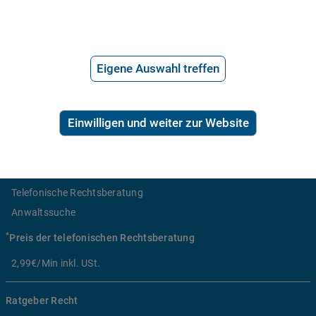
Eigene Auswahl treffen
Über uns
Häufige Fragen
Stellenangebote
Einwilligen und weiter zur Website
Telefonanwalt werden
Hilfe vom Anwalt
Telefonische Rechtsberatung
Anwaltssuche
*
Preis der telefonischen Rechtsberatung
2,99€/Min inkl. USt.
Ratgeber Recht