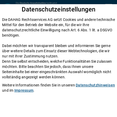
Zum Inhalt springen
Datenschutzeinstellungen
menu
Die DAHAG Rechtsservices AG setzt Cookies und andere technische
Mietrecht
Mittel für den Betrieb der Website ein, für die wir Ihre
datenschutzrechtliche Einwilligung nach Art. 6 Abs. 1 lit. a DSGVO
Mieterhöhung: Wann darf der
benötigen.
Vermieter wirklich mehr Miete
Dabei möchten wir transparent bleiben und informieren Sie gerne
verlangen?
über weitere Details zum Einsatz dieser Webtechnologien, die wir
nur mit Ihrer Zustimmung nutzen.
Denn Sie selbst entscheiden, welche Funktionalitäten Sie zulassen
Einen Anwalt fragen
möchten. Bitte beachten Sie jedoch, dass Ihnen unsere
Seiteninhalte bei einer eingeschränkten Auswahl womöglich nicht
Günstige Wohnungen sind rar. Und wer einmal eine
vollständig angezeigt werden können.
ergattert hat, kann sich nicht darauf verlassen, dass die
Weitere Informationen finden Sie in unseren
Datenschutzhinweisen
Miete niedrig bleibt. Doch der Vermieter darf die Miete
und im
Impressum
.
nicht willkürlich in schwindelerregende Höhen treiben.
Er muss sich dabei an gesetzliche Vorgaben halten.
Wann eine Mieterhöhung erlaubt ist, um welchen Betrag