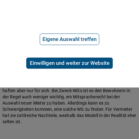
Jeder Mieter haftet nur für sich selbst.
Nachteile für die WG-Bewohner
Die meisten Mietverträge sehen eingeschränkte Nutzungsrechte
vor: So ist beispielsweise ein Zimmertausch nicht ohne Änderung
der Mietverträge möglich.
Eigene Auswahl treffen
Zieht ein Mieter aus, haben die verbleibenden WG-Bewohner kein
Mitspracherecht bei der Auswahl des neuen Mieters.
Einwilligen und weiter zur Website
Für wen eignet sich die WG mit separaten Mietverträgen?
Diese
Variante eignet sich vor allem für reine Zweck-WGs. Suchen Sie nur
eine günstige Unterkunft, aber keine typische WG-Atmosphäre sind
Sie so auf der sicheren Seite. Sie genießen die größten Freiheiten,
haften aber nur für sich. Bei Zweck-WGs ist es den Bewohnern in
der Regel auch weniger wichtig, ein Mitspracherecht bei der
Auswahl neuer Mieter zu haben. Allerdings kann es zu
Schwierigkeiten kommen, eine solche WG zu finden: Für Vermieter
hat sie zahlreiche Nachteile, weshalb das Modell in der Realität eher
selten ist.