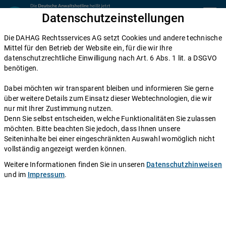
Zum Inhalt springen
Datenschutzeinstellungen
menu
Die DAHAG Rechtsservices AG setzt Cookies und andere technische
Mietrecht
Mittel für den Betrieb der Website ein, für die wir Ihre
datenschutzrechtliche Einwilligung nach Art. 6 Abs. 1 lit. a DSGVO
WG-Ratgeber: Welche
benötigen.
Mietvertragsform für welche Art von
Dabei möchten wir transparent bleiben und informieren Sie gerne
Wohngemeinschaft?
über weitere Details zum Einsatz dieser Webtechnologien, die wir
nur mit Ihrer Zustimmung nutzen.
Denn Sie selbst entscheiden, welche Funktionalitäten Sie zulassen
Einen Anwalt fragen
möchten. Bitte beachten Sie jedoch, dass Ihnen unsere
Seiteninhalte bei einer eingeschränkten Auswahl womöglich nicht
Für die Gründung oder den Einzug in eine WG sprechen
vollständig angezeigt werden können.
viele Gründe: Sie müssen die Miete nicht alleine
Weitere Informationen finden Sie in unseren
Datenschutzhinweisen
stemmen, können sich die Hausarbeit aufteilen und bei
und im
Impressum
.
einem Umzug in eine neue Stadt finden Sie schneller
Anschluss. Kein Wunder also, dass sich mittlerweile
mehr als 5 Millionen Deutsche für das Zusammenleben