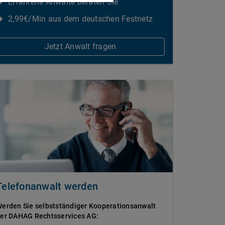
Erfahrene Anwälte beraten Sie
2,99€/Min aus dem deutschen Festnetz
Jetzt Anwalt fragen
Telefonanwalt werden
erden Sie selbstständiger Kooperationsanwalt
er DAHAG Rechtsservices AG: