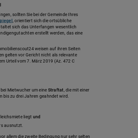
l
ngen, sollten Sie bei der Gemeinde Ihres
piegel
, orientiert sich die ortsübliche
staltet sich das Unterfangen wesentlich
ändigengutachten erstellt werden, das eine
mobilienscout24 weisen auf ihren Seiten
 gelten vor Gericht nicht als relevante
em Urteil vom 7. März 2019 (Az. 472 C
 bei Mietwucher um eine
Straftat
, die mit einer
on bis zu drei Jahren geahndet wird.
leichsmiete liegt
und
rs ausnutzt.
vor allem die zweite Bedingung nur sehr selten