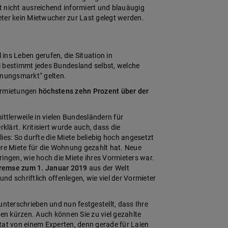
ht nicht ausreichend informiert und blauäugig
ter kein Mietwucher zur Last gelegt werden.
ins Leben gerufen, die Situation in
bestimmt jedes Bundesland selbst, welche
nungsmarkt“ gelten.
vermietungen
höchstens zehn Prozent über der
ttlerweile in vielen Bundesländern für
lärt. Kritisiert wurde auch, dass die
ies: So durfte die Miete beliebig hoch angesetzt
ere Miete für die Wohnung gezahlt hat. Neue
ingen, wie hoch die Miete ihres Vormieters war.
remse zum 1. Januar 2019
aus der Welt
d schriftlich offenlegen, wie viel der Vormieter
unterschrieben und nun festgestellt, dass Ihre
den kürzen. Auch können Sie zu viel gezahlte
Rat von einem Experten, denn gerade für Laien