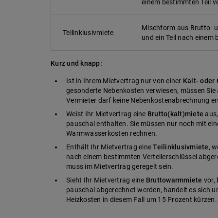
einem bestimmten Teil 
Mischform aus Brutto- u
Teilinklusivmiete
und ein Teil nach einem
Kurz und knapp:
Ist in Ihrem Mietvertrag nur von einer
Kalt- oder
gesonderte Nebenkosten verwiesen, müssen Sie a
Vermieter darf keine Nebenkostenabrechnung ers
Weist Ihr Mietvertrag eine
Brutto(kalt)miete
aus,
pauschal enthalten. Sie müssen nur noch mit ei
Warmwasserkosten rechnen.
Enthält Ihr Mietvertrag eine
Teilinklusivmiete
, 
nach einem bestimmten Verteilerschlüssel abger
muss im Mietvertrag geregelt sein.
Sieht Ihr Mietvertrag eine
Bruttowarmmiete
vor, 
pauschal abgerechnet werden, handelt es sich um
Heizkosten in diesem Fall um 15 Prozent kürzen.