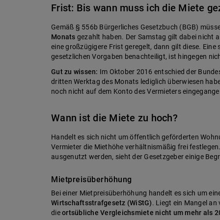
Frist: Bis wann muss ich die Miete g
Gemäß § 556b Bürgerliches Gesetzbuch (BGB) müssen
Monats
gezahlt haben. Der Samstag gilt dabei nicht a
eine großzügigere Frist geregelt, dann gilt diese. Eine
gesetzlichen Vorgaben benachteiligt, ist hingegen nich
Gut zu wissen:
Im Oktober 2016 entschied der Bundesg
dritten Werktag des Monats lediglich überwiesen hab
noch nicht auf dem Konto des Vermieters eingegangen 
Wann ist die Miete zu hoch?
Handelt es sich nicht um öffentlich geförderten Woh
Vermieter die Miethöhe verhältnismäßig frei festlegen
ausgenutzt werden, sieht der Gesetzgeber einige Beg
Mietpreisüberhöhung
Bei einer Mietpreisüberhöhung handelt es sich um ein
Wirtschaftsstrafgesetz (WiStG)
. Liegt ein Mangel an
die
ortsübliche Vergleichsmiete nicht um mehr als 2