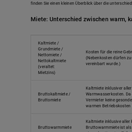
finden Sie einen kleinen Überblick über die unterschied
Miete: Unterschied zwischen warm, ka
Kaltmiete /
Grundmiete /
Kosten für die reine G
Nettomiete /
(Nebenkosten dürfen zus
Nettokaltmiete
vereinbart wurde.)
(veraltet:
Mietzins)
Kaltmiete inklusiver al
Bruttokaltmiete /
Warmwasserkosten. Da di
Bruttomiete
Vermieter keine gesonder
warmen Betriebskosten 
Kaltmiete inklusive all
Bruttowarmmiete
Bruttowarmmiete ist als