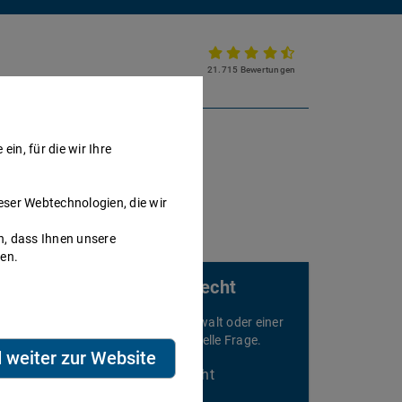
21.715 Bewertungen
Partnerkanzlei werden
in, für die wir Ihre
eser Webtechnologien, die wir
h, dass Ihnen unsere
nen.
Rechtsberatung für Mietrecht
elefonieren Sie sofort mit einem Anwalt oder einer
nwältin und stellen Sie Ihre individuelle Frage.
d weiter zur Website
Beratung speziell für Mietrecht