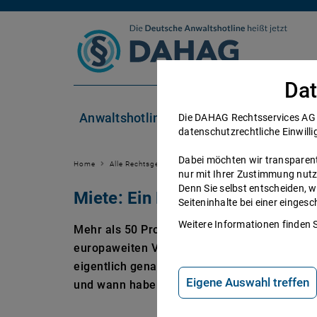
Zum Inhalt springen
Dat
Anwaltshotline
Rechtsgebiete
Die DAHAG Rechtsservices AG se
datenschutzrechtliche Einwilli
Dabei möchten wir transparent 
Home
Alle Rechtsgebiete
Mietrecht
Miete
nur mit Ihrer Zustimmung nutz
Denn Sie selbst entscheiden, w
Miete: Ein Einblick ins Mietrec
Seiteninhalte bei einer einge
Weitere Informationen finden 
Mehr als 50 Prozent der Deutschen leben zur
europaweiten Vergleich die einsame Spitze b
eigentlich genau auf sich, was ist der Unter
Eigene Auswahl treffen
und wann haben Sie als Mieter das Recht, di