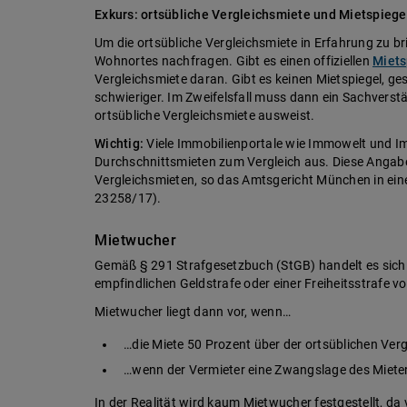
Exkurs: ortsübliche Vergleichsmiete und Mietspiege
Um die ortsübliche Vergleichsmiete in Erfahrung zu bri
Wohnortes nachfragen. Gibt es einen offiziellen
Miets
Vergleichsmiete daran. Gibt es keinen Mietspiegel, ge
schwieriger. Im Zweifelsfall muss dann ein Sachverst
ortsübliche Vergleichsmiete ausweist.
Wichtig:
Viele Immobilienportale wie Immowelt und Im
Durchschnittsmieten zum Vergleich aus. Diese Angaben
Vergleichsmieten, so das Amtsgericht München in ein
23258/17).
Mietwucher
Gemäß § 291 Strafgesetzbuch (StGB) handelt es sich
empfindlichen Geldstrafe oder einer Freiheitsstrafe v
Mietwucher liegt dann vor, wenn…
…die Miete 50 Prozent über der ortsüblichen Verg
…wenn der Vermieter eine Zwangslage des Miete
In der Realität wird kaum Mietwucher festgestellt, da 