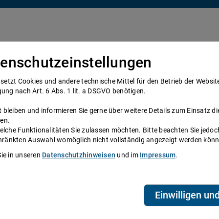
enschutzeinstellungen
Über uns
Anwälte
Telefonanwalt werden
tzt Cookies und andere technische Mittel für den Betrieb der Website e
gung nach Art. 6 Abs. 1 lit. a DSGVO benötigen.
bleiben und informieren Sie gerne über weitere Details zum Einsatz di
en.
elche Funktionalitäten Sie zulassen möchten. Bitte beachten Sie jedoc
ht
schränkten Auswahl womöglich nicht vollständig angezeigt werden kön
Sie in unseren
Datenschutzhinweisen
und im
Impressum
.
 Miete, womit die Bundesrepublik im
ildet. Doch was hat es mit der Miete
T
schied zwischen Brutto- und Nettomiete
A
Einwilligen un
e Miete zu mindern?