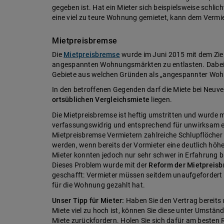
gegeben ist. Hat ein Mieter sich beispielsweise schlic
eine viel zu teure Wohnung gemietet, kann dem Vermie
Mietpreisbremse
Die
Mietpreisbremse
wurde im Juni 2015 mit dem Ziel 
angespannten Wohnungsmärkten zu entlasten. Dabei 
Gebiete aus welchen Gründen als „angespannter Woh
In den betroffenen Gegenden darf die Miete bei Neu
ortsüblichen Vergleichsmiete
liegen.
Die Mietpreisbremse ist heftig umstritten und wurde mi
verfassungswidrig und entsprechend für unwirksam erk
Mietpreisbremse Vermietern zahlreiche Schlupflöcher l
werden, wenn bereits der Vormieter eine deutlich höh
Mieter konnten jedoch nur sehr schwer in Erfahrung br
Dieses Problem wurde mit der
Reform der Mietpreisb
geschafft: Vermieter müssen seitdem unaufgefordert un
für die Wohnung gezahlt hat.
Unser Tipp für Mieter:
Haben Sie den Vertrag bereits 
Miete viel zu hoch ist, können Sie diese unter Umstän
Miete zurückfordern. Holen Sie sich dafür am besten 