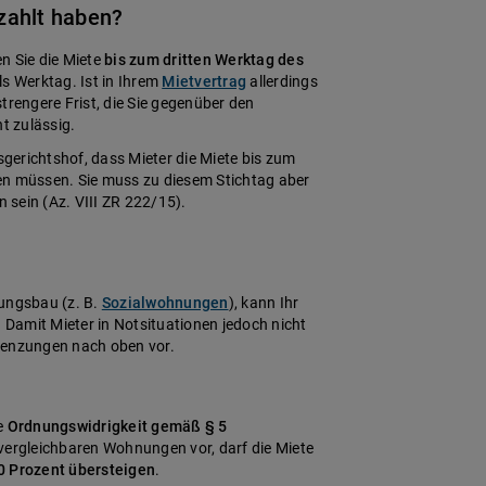
ezahlt haben?
 Sie die Miete
bis zum dritten Werktag des
ls Werktag. Ist in Ihrem
Mietvertrag
allerdings
 strengere Frist, die Sie gegenüber den
t zulässig.
erichtshof, dass Mieter die Miete bis zum
en müssen. Sie muss zu diesem Stichtag aber
sein (Az. VIII ZR 222/15).
nungsbau (z. B.
Sozialwohnungen
), kann Ihr
. Damit Mieter in Notsituationen jedoch nicht
renzungen nach oben vor.
e
Ordnungswidrigkeit gemäß § 5
 vergleichbaren Wohnungen vor, darf die Miete
0 Prozent übersteigen
.