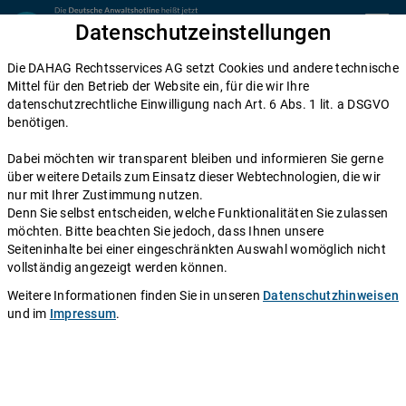
Zum Inhalt springen
Datenschutzeinstellungen
menu
Die DAHAG Rechtsservices AG setzt Cookies und andere technische
Arbeitsrecht
Mittel für den Betrieb der Website ein, für die wir Ihre
datenschutzrechtliche Einwilligung nach Art. 6 Abs. 1 lit. a DSGVO
Betriebliche Übung: Berufen Sie sich
benötigen.
auf Ihr Gewohnheitsrecht!
Dabei möchten wir transparent bleiben und informieren Sie gerne
über weitere Details zum Einsatz dieser Webtechnologien, die wir
Einen Anwalt fragen
nur mit Ihrer Zustimmung nutzen.
Denn Sie selbst entscheiden, welche Funktionalitäten Sie zulassen
möchten. Bitte beachten Sie jedoch, dass Ihnen unsere
Viele Arbeitnehmer dürften noch nie von der
Seiteninhalte bei einer eingeschränkten Auswahl womöglich nicht
sogenannten betrieblichen Übung gehört haben – und
vollständig angezeigt werden können.
das, obwohl sie aus dem Arbeitsalltag kaum
Weitere Informationen finden Sie in unseren
Datenschutzhinweisen
wegzudenken ist. Das Prinzip ist einfach: Gewährt Ihr
und im
Impressum
.
Chef Ihnen über Jahre hinweg eine bezahlte
Raucherpause am Tag oder zahlt er Ihnen seit jeher
Weihnachtsgeld, kann er dies nicht einfach ab sofort
unterlassen.