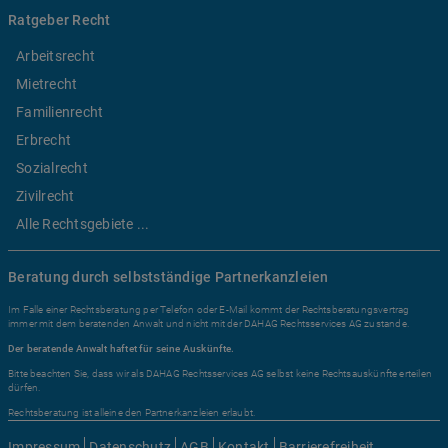
Ratgeber Recht
Arbeitsrecht
Mietrecht
Familienrecht
Erbrecht
Sozialrecht
Zivilrecht
Alle Rechtsgebiete ...
Beratung durch selbstständige Partnerkanzleien
Im Falle einer Rechtsberatung per Telefon oder E-Mail kommt der Rechtsberatungsvertrag
immer mit dem beratenden Anwalt und nicht mit der DAHAG Rechtsservices AG zustande.
Der beratende Anwalt haftet für seine Auskünfte.
Bitte beachten Sie, dass wir als DAHAG Rechtsservices AG selbst keine Rechtsauskünfte erteilen
dürfen.
Rechtsberatung ist alleine den Partnerkanzleien erlaubt.
Impressum
Datenschutz
AGB
Kontakt
Barrierefreiheit