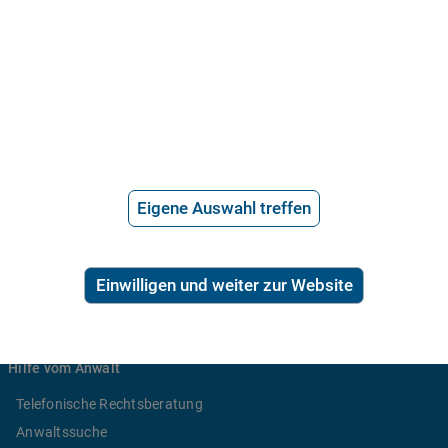
21.715 Bewertungen
Eigene Auswahl treffen
Über uns
Häufige Fragen
Einwilligen und weiter zur Website
Stellenangebote
Telefonanwalt werden
Hilfe vom Anwalt
Telefonische Rechtsberatung
Anwaltssuche