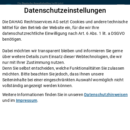
Zum Inhalt springen
Datenschutzeinstellungen
menu
Die DAHAG Rechtsservices AG setzt Cookies und andere technische
Mietvertrag
Mittel für den Betrieb der Website ein, für die wir Ihre
datenschutzrechtliche Einwilligung nach Art. 6 Abs. 1 lit. a DSGVO
Gartennutzung im Mietrecht: Rechte
benötigen.
und Pflichten von Mietern
Dabei möchten wir transparent bleiben und informieren Sie gerne
über weitere Details zum Einsatz dieser Webtechnologien, die wir
Einen Anwalt fragen
nur mit Ihrer Zustimmung nutzen.
Denn Sie selbst entscheiden, welche Funktionalitäten Sie zulassen
möchten. Bitte beachten Sie jedoch, dass Ihnen unsere
Wer eine Mietwohnung oder ein Mietshaus mit Garten
Seiteninhalte bei einer eingeschränkten Auswahl womöglich nicht
findet, wittert meist zunächst den großen Jackpot. Der
vollständig angezeigt werden können.
Traum vom bunten Blumenbeet und von ausgelassenen
Weitere Informationen finden Sie in unseren
Datenschutzhinweisen
Grillpartys scheint nah. Doch nicht immer gehört der
und im
Impressum
.
Garten automatisch zur Mietsache. Worauf Sie achten
müssen und mit welchen Pflichten die Gartennutzung
einhergeht, erfahren Sie hier.