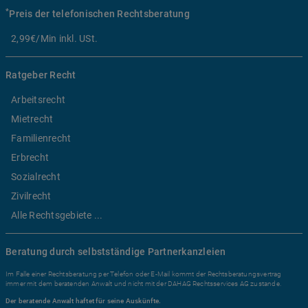
*
Preis der telefonischen Rechtsberatung
2,99€/Min inkl. USt.
Ratgeber Recht
Arbeitsrecht
Mietrecht
Familienrecht
Erbrecht
Sozialrecht
Zivilrecht
Alle Rechtsgebiete ...
Beratung durch selbstständige Partnerkanzleien
Im Falle einer Rechtsberatung per Telefon oder E-Mail kommt der Rechtsberatungsvertrag
immer mit dem beratenden Anwalt und nicht mit der DAHAG Rechtsservices AG zustande.
Der beratende Anwalt haftet für seine Auskünfte.