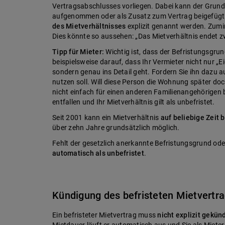
Vertragsabschlusses vorliegen. Dabei kann der Grund 
aufgenommen oder als Zusatz zum Vertrag beigefügt
des Mietverhältnisses
explizit genannt werden. Zumin
Dies könnte so aussehen: „Das Mietverhältnis endet
Tipp für Mieter:
Wichtig ist, dass der Befristungsgrun
beispielsweise darauf, dass Ihr Vermieter nicht nur „
sondern genau ins Detail geht. Fordern Sie ihn dazu 
nutzen soll. Will diese Person die Wohnung später do
nicht einfach für einen anderen Familienangehörigen
entfallen und Ihr Mietverhältnis gilt als unbefristet.
Seit 2001 kann ein Mietverhältnis
auf beliebige Zeit b
über zehn Jahre grundsätzlich möglich.
Fehlt der gesetzlich anerkannte Befristungsgrund oder
automatisch als unbefristet
.
Kündigung des befristeten Mietvertr
Ein befristeter Mietvertrag muss
nicht explizit gekün