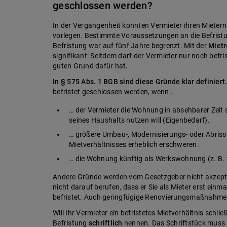
geschlossen werden?
In der Vergangenheit konnten Vermieter ihren Mietern
vorlegen. Bestimmte Voraussetzungen an die Befristun
Befristung war auf fünf Jahre begrenzt. Mit der
Mietr
signifikant: Seitdem darf der Vermieter nur noch befr
guten Grund dafür hat.
In § 575 Abs. 1 BGB sind diese Gründe klar definiert
befristet geschlossen werden, wenn…
… der Vermieter die Wohnung in absehbarer Zeit s
seines Haushalts nutzen will (Eigenbedarf).
… größere Umbau-, Modernisierungs- oder Abrissa
Mietverhältnisses erheblich erschweren.
… die Wohnung künftig als Werkswohnung (z. B. 
Andere Gründe werden vom Gesetzgeber nicht akzeptie
nicht darauf berufen, dass er Sie als Mieter erst einm
befristet. Auch geringfügige Renovierungsmaßnahmen 
Will Ihr Vermieter ein befristetes Mietverhältnis schli
Befristung
schriftlich
nennen. Das Schriftstück muss 