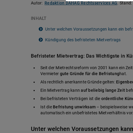
Autor:
Redaktion DAHAG Rechtsservices AG
.
Stand:
INHALT
Unter welchen Voraussetzungen kann ein befr
Kündigung des befristeten Mietvertrags
Befristeter Mietvertrag: Das Wichtigste in Kü
Seit der Mietrechtsreform von 2001 kann ein Ze
Vermieter
gute Gründe für die Befristung
hat.
Als rechtlich anerkannte Gründe gelten:
Eigenbe
Ein Mietvertrag kann
auf beliebig lange Zeit
befr
Bei befristeten Verträgen ist die
ordentliche Kün
Ist die
Befristung unwirksam
– beispielsweise w
automatisch ein unbefristetes Mietverhältnis vor
Unter welchen Voraussetzungen kann 