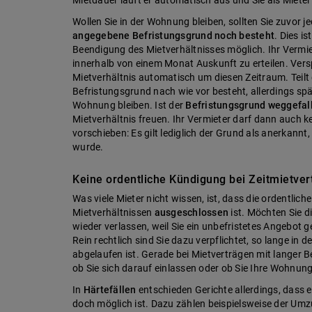
Mietdauer läuft er automatisch aus und Sie als Miet
Wollen Sie in der Wohnung bleiben, sollten Sie zuvor 
angegebene Befristungsgrund noch besteht
. Dies i
Beendigung des Mietverhältnisses möglich. Ihr Vermiete
innerhalb von einem Monat Auskunft zu erteilen. Versp
Mietverhältnis automatisch um diesen Zeitraum. Teilt 
Befristungsgrund nach wie vor besteht, allerdings spät
Wohnung bleiben. Ist der
Befristungsgrund weggefal
Mietverhältnis freuen. Ihr Vermieter darf dann auch k
vorschieben: Es gilt lediglich der Grund als anerkannt
wurde.
Keine ordentliche Kündigung bei Zeitmietver
Was viele Mieter nicht wissen, ist, dass die ordentlich
Mietverhältnissen
ausgeschlossen
ist. Möchten Sie d
wieder verlassen, weil Sie ein unbefristetes Angebot g
Rein rechtlich sind Sie dazu verpflichtet, so lange in 
abgelaufen ist. Gerade bei Mietverträgen mit langer Be
ob Sie sich darauf einlassen oder ob Sie Ihre Wohnun
In
Härtefällen
entschieden Gerichte allerdings, dass 
doch möglich ist. Dazu zählen beispielsweise der Umzu