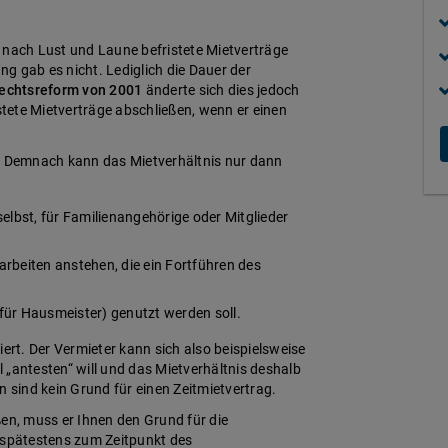
 nach Lust und Laune befristete Mietverträge
g gab es nicht. Lediglich die Dauer der
echtsreform von 2001
änderte sich dies jedoch
istete Mietverträge abschließen, wenn er einen
.
Demnach kann das Mietverhältnis nur dann
elbst, für Familienangehörige oder Mitglieder
rbeiten anstehen, die ein Fortführen des
für Hausmeister) genutzt werden soll.
rt. Der Vermieter kann sich also beispielsweise
al „antesten“ will und das Mietverhältnis deshalb
sind kein Grund für einen Zeitmietvertrag.
eßen, muss er Ihnen den Grund für die
spätestens zum Zeitpunkt des