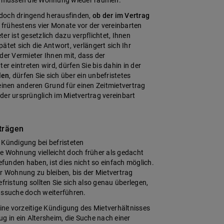
er müssen die Wohnung wieder räumen.
jedoch dringend herausfinden,
ob der im Vertrag
st frühestens vier Monate vor der vereinbarten
r ist gesetzlich dazu verpflichtet, Ihnen
ätet sich die Antwort, verlängert sich Ihr
der Vermieter Ihnen mit, dass der
er eintreten wird, dürfen Sie bis dahin in der
len
, dürfen Sie sich über ein unbefristetes
einen anderen Grund für einen Zeitmietvertrag
, der ursprünglich im Mietvertrag vereinbart
trägen
e Kündigung bei befristeten
ie Wohnung vielleicht doch früher als gedacht
efunden haben, ist dies nicht so einfach möglich.
der Wohnung zu bleiben, bis der Mietvertrag
fristung sollten Sie sich also genau überlegen,
gssuche doch weiterführen.
eine vorzeitige Kündigung des Mietverhältnisses
g in ein Altersheim, die Suche nach einer