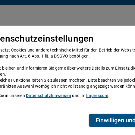
enschutzeinstellungen
Über uns
Anwälte
Telefonanwalt werden
tzt Cookies und andere technische Mittel für den Betrieb der Website e
gung nach Art. 6 Abs. 1 lit. a DSGVO benötigen.
bleiben und informieren Sie gerne über weitere Details zum Einsatz di
steter Mietvertrag
en.
elche Funktionalitäten Sie zulassen möchten. Bitte beachten Sie jedoc
, Rechtsberatung, Muster
schränkten Auswahl womöglich nicht vollständig angezeigt werden kön
Sie in unseren
Datenschutzhinweisen
und im
Impressum
.
ende: Sie haben Ihre Traumwohnung
en befristeten Mietvertrag vor. Wann der
T
 mit sich bringt und welche
A
Einwilligen un