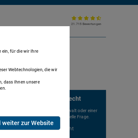
21.715 Bewertungen
Partnerkanzlei werden
in, für die wir Ihre
eser Webtechnologien, die wir
h, dass Ihnen unsere
nen.
Rechtsberatung für Mietrecht
elefonieren Sie sofort mit einem Anwalt oder einer
nwältin und stellen Sie Ihre individuelle Frage.
d weiter zur Website
Beratung speziell für Mietrecht