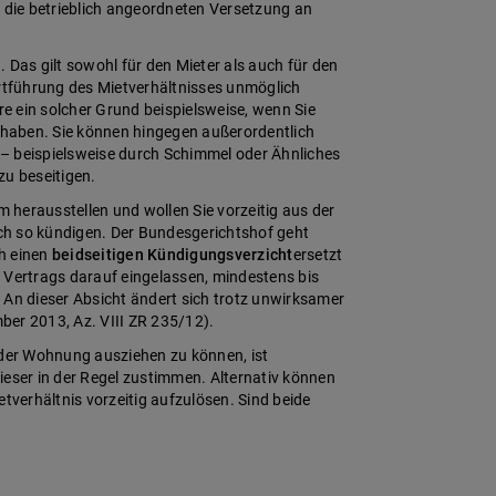
die betrieblich angeordneten Versetzung an
. Das gilt sowohl für den Mieter als auch für den
 Fortführung des Mietverhältnisses unmöglich
e ein solcher Grund beispielsweise, wenn Sie
t haben. Sie können hingegen außerordentlich
– beispielsweise durch Schimmel oder Ähnliches
 zu beseitigen.
m herausstellen und wollen Sie vorzeitig aus der
ch so kündigen. Der Bundesgerichtshof geht
h einen
beidseitigen Kündigungsverzicht
ersetzt
 Vertrags darauf eingelassen, mindestens bis
 An dieser Absicht ändert sich trotz unwirksamer
mber 2013, Az. VIII ZR 235/12).
 der Wohnung ausziehen zu können, ist
dieser in der Regel zustimmen. Alternativ können
etverhältnis vorzeitig aufzulösen. Sind beide