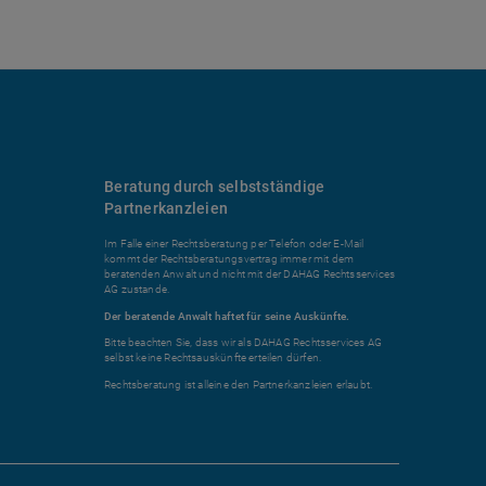
Beratung durch selbstständige
Partnerkanzleien
Im Falle einer Rechtsberatung per Telefon oder E-Mail
kommt der Rechtsberatungsvertrag immer mit dem
beratenden Anwalt und nicht mit der DAHAG Rechtsservices
AG zustande.
Der beratende Anwalt haftet für seine Auskünfte.
Bitte beachten Sie, dass wir als DAHAG Rechtsservices AG
selbst keine Rechtsauskünfte erteilen dürfen.
Rechtsberatung ist alleine den Partnerkanzleien erlaubt.