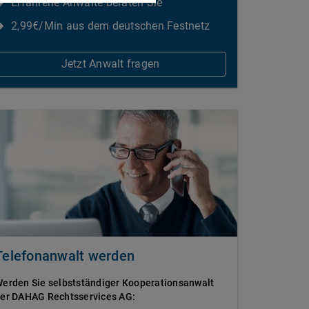
Erfahrene Anwälte beraten Sie
2,99€/Min aus dem deutschen Festnetz
Jetzt Anwalt fragen
Telefonanwalt werden
erden Sie selbstständiger Kooperationsanwalt
er DAHAG Rechtsservices AG: