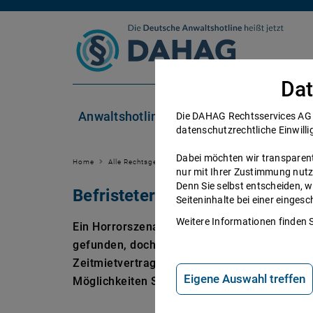
Zum Inhalt springen
Dat
Anwaltshotline
Rechtsgebiete
Die DAHAG Rechtsservices AG se
datenschutzrechtliche Einwilli
Dabei möchten wir transparent 
Home
Alle Rechtsgebiete
Mietrecht
Mietvertrag
Befri
nur mit Ihrer Zustimmung nutz
Denn Sie selbst entscheiden, w
Befristeter Mietvertrag: Infos
Seiteninhalte bei einer einge
Weitere Informationen finden 
Ein Horrorszenario für viele Wohnungssuch
gefunden, doch der Vermieter legt Ihnen ein
Zeitmietvertrag gilt, welche Konsequenzen er
Eigene Auswahl treffen
Möglichkeiten Sie haben, erfahren Sie hier.